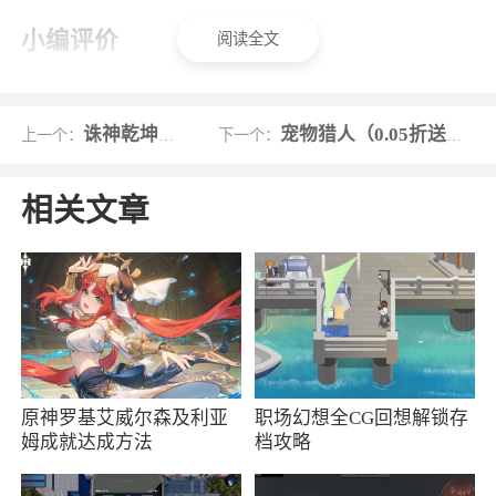
小编评价
阅读全文
1、休闲趣味的泡泡龙加上北欧题材的神话背
景剧情为你带来独特的游戏体验，相信你已经迫
诛神乾坤果盘版
宠物猎人（0.05折送稀有精灵）
上一个：
下一个：
不及待了
相关文章
2、传统泡泡龙是不是打腻了? 来个更过瘾的
就不可错过这款俄，屏幕上泡泡量增加2倍，更加
注重“摘葡萄”的功力。利用手中的泡泡，如何消
除相连数量少的同色泡泡，打造出其他同色泡泡
相连的“大葡萄”呢? 相信聪明的你立刻就会品尝到
采摘成串泡泡的乐趣，游戏中还充分提供了各种
有趣的小道具，让你更加轻松感受电锯，弹簧，
原神罗基艾威尔森及利亚
职场幻想全CG回想解锁存
姆成就达成方法
档攻略
炸弹的乐趣~