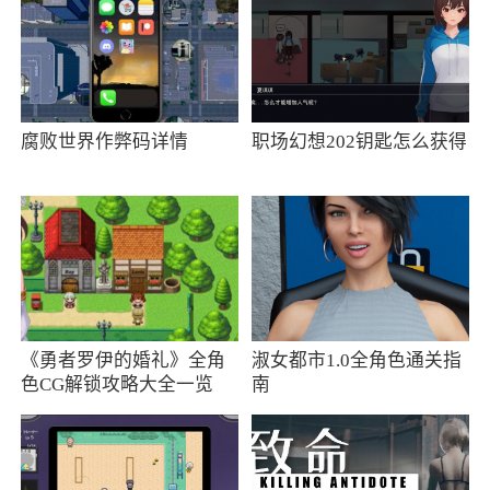
腐败世界作弊码详情
职场幻想202钥匙怎么获得
《勇者罗伊的婚礼》全角
淑女都市1.0全角色通关指
色CG解锁攻略大全一览
南