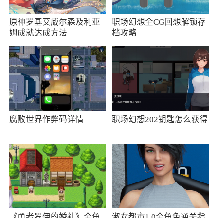
为了市场上备受瞩目的作品。授权的车辆和精心
原神罗基艾威尔森及利亚
职场幻想全CG回想解锁存
设计的赛道为玩家提供了专业而真实的赛车体
姆成就达成方法
档攻略
验。游戏中的个性化改装系统和社交互动功能则
增加了游戏的可玩性和互动性。同时，网易游戏
的品牌保障和持续更新运营确保了游戏的品质与
活力
更新日志
腐败世界作弊码详情
职场幻想202钥匙怎么获得
【全新玩法-环球接力赛】
领略全球各地风光，接力挑战世界关卡，在
新赛季用轮胎丈量世界，让心跳与速度共鸣！
【限时玩法-极限挑战】
冲刺排位赢荣誉积分，驾驭爱车挑战极限，
《勇者罗伊的婚礼》全角
淑女都市1.0全角色通关指