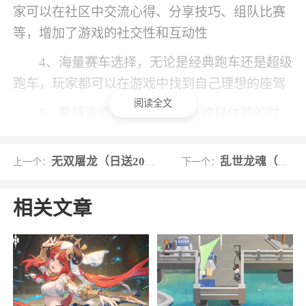
家可以在社区中交流心得、分享技巧、组队比赛
等，增加了游戏的社交性和互动性
4、海量赛车选择，无论是经典跑车还是超级
跑车，玩家都可以在游戏中找到自己理想的座驾
阅读全文
5、能够邀请同伴一起参与，这样体验的时
候，乐趣也会大大的提升，值得一试
无双屠龙（日送200真充）
乱世龙魂（0.1折）
上一个：
下一个：
小编评价
1、游戏中有许多极难模式，只有更高的驾驶
相关文章
技能，反应迅速与成功的精神才能达到最高分，
在比赛的高端排名中取胜
2、凭借其丰富的车辆选择、精美的视觉表
现、多样的竞速玩法和实时多人对战等功能，成