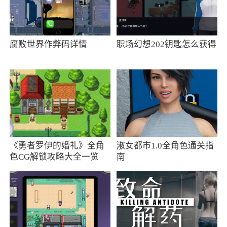
3、关卡设计非常出色，每个关卡都有独特的
场景和挑战
腐败世界作弊码详情
职场幻想202钥匙怎么获得
4、简单易上手的操作模式，让你迅速上手不
纠结
小编评价
1、这种手势操作方式更加自然和直观，使得
玩家能够更加轻松地掌握游戏操作技巧，同时也
《勇者罗伊的婚礼》全角
淑女都市1.0全角色通关指
增加了游戏的互动性和趣味性
色CG解锁攻略大全一览
南
2、色彩搭配看着舒服，颜色的视觉冲击挺好
的，玩法还可以再多样化一些
更新日志