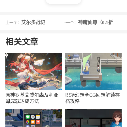
Q：在测试中游戏出现错误，遇到BUG怎么
办？
艾尔多战记折扣版
神魔仙尊（0.1折代金版）
上一个：
下一个：
A：测试期间的问题反馈渠道：如果遇到
bug，麻烦玩家大大们帮忙截图录屏，在论坛里
相关文章
指定的bug反馈贴进行反馈。也欢迎大家多提提
建议和想法！
游戏特色
1、可爱画风：游戏采用了可爱的卡通画风，
角色和场景设计都非常吸引人
原神罗基艾威尔森及利亚
职场幻想全CG回想解锁存
姆成就达成方法
档攻略
2、玩家可以根据自己的喜好和游戏需求来选
择不同的角色进行冒险，这种多样性为游戏增加
了更多的可玩性和挑战性