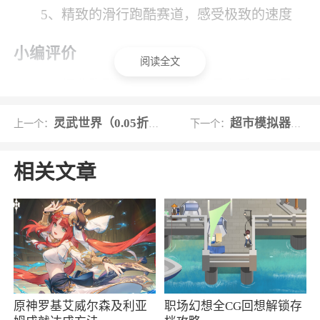
5、精致的滑行跑酷赛道，感受极致的速度
小编评价
阅读全文
1、经典跑酷游戏玩法，操作易上手，只需点
击屏幕，左右滑动来操控角色的移动方向，随时
灵武世界（0.05折畅玩版）
超市模拟器2九游版
上一个：
下一个：
随地就能享受滑冰跑酷的乐趣，还有超多关卡可
以体验
相关文章
2、根据道路的变化来选择自己的操作，更好
的去适应通过道路，相信你已经迫不及待了
原神罗基艾威尔森及利亚
职场幻想全CG回想解锁存