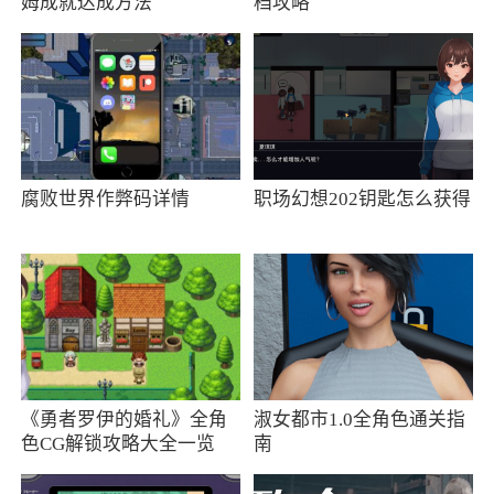
姆成就达成方法
档攻略
腐败世界作弊码详情
职场幻想202钥匙怎么获得
《勇者罗伊的婚礼》全角
淑女都市1.0全角色通关指
色CG解锁攻略大全一览
南