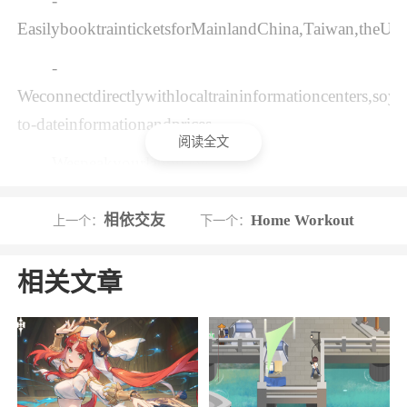
-
EasilybooktrainticketsforMainlandChina,Taiwan,theU
-
Weconnectdirectlywithlocaltraininformationcenters,soyo
to-dateinformationandprices
阅读全文
Wespeakyourlanguage
-
相依交友
Home Workout
上一个：
下一个：
Theappisavailablein19differentlanguages,withpaymentav
-24/7Englisherserviceisalwaysathandtohelp.Call,em
相关文章
软件特色
1、轻松预订中国国内、韩国、英国火车票
2、用筛选功能方便挑选酒店：按价格、区