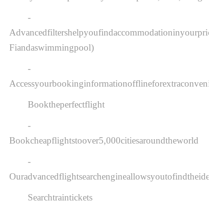
-
Advancedfiltershelpyoufindaccommodationinyourpriceran
Fiandaswimmingpool)
-
Accessyourbookinginformationofflineforextraconvenie
Booktheperfectflight
-
Bookcheapflightstoover5,000citiesaroundtheworld
-
Ouradvancedflightsearchengineallowsyoutofindtheidealfli
Searchtraintickets