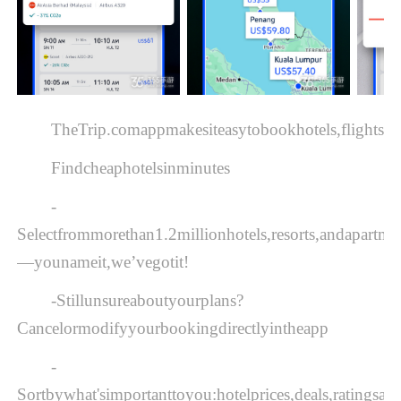
TheTrip.comappmakesiteasytobookhotels,flights,an
Findcheaphotelsinminutes
-
Selectfrommorethan1.2millionhotels,resorts,andapartm
—younameit,we’vegotit!
-Stillunsureaboutyourplans?
Cancelormodifyyourbookingdirectlyintheapp
-
Sortbywhat'simportanttoyou:hotelprices,deals,ratingsa