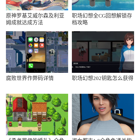
域、设施等筛选
原神罗基艾威尔森及利亚
职场幻想全CG回想解锁存
3、航班筛选功能：按价格、飞行时间、出
姆成就达成方法
档攻略
发/到达时间、航空公司和中转/停留次数等筛选
4、连接官方车票信息中心，实时更新火车时
间表及票价
5、有19种不同语言版本，价格亦可选择以
22种不同货币显示
腐败世界作弊码详情
职场幻想202钥匙怎么获得
小编评价
Tripcom(携程)作为携程旅游的本，你可以通
过这款软件查询国外的航班和酒店信息，你不用
担心信息的不全面，因为这款软件是基于美国本
土的旅游软件所进行打造，明天就是五一现在还