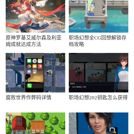
体验
3、只有在目标瓶子有足够的空间时才能倒入
4、通过引入先进的光线追踪技术，呈现出逼
原神罗基艾威尔森及利亚
职场幻想全CG回想解锁存
真的光影效果。你将感受到光线在世界中的真实
姆成就达成方法
档攻略
反射和折射，营造出更加身临其境的体验
5、极好的玩法模式和很容易的操作，使我们
玩家能够享受到其中更多的游戏乐趣
6、需要对瓶子中不同颜色的液体进行分类，
最后将每个瓶子倒满并且每个瓶子只有一个颜色
腐败世界作弊码详情
职场幻想202钥匙怎么获得
小编评价
1、以三国故事为游戏背景，却以机甲战士的