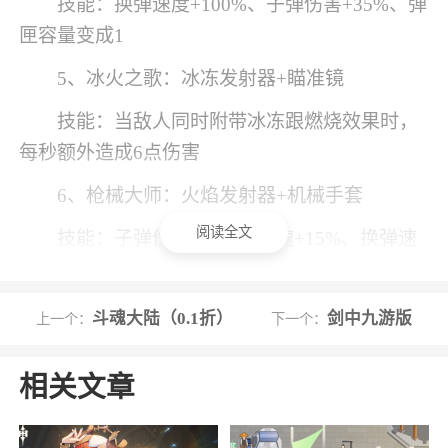
技能：换弹速度+100%、子弹伤害+35%、弹
匣容量变成1
5、冰火之歌：冰冻发射器+瞄准镜
技能：当敌人同时附带冰冻跟燃烧效果时，
每秒额外造成6点伤害
6、枪械大师：火焰发射器+机械手套
阅读全文
技能：子弹伤害+15%、射速+15%、换弹速
度+15%、弹匣容量+1、穿透+1
斗魂大陆（0.1折）
剑中九游版
上一个：
下一个：
游戏特色
1、非常优秀的对战操作控制方式，在其中全
相关文章
新的战斗模式等你前去进行选择
2、无限割草式的战斗给玩家更多完全不同的