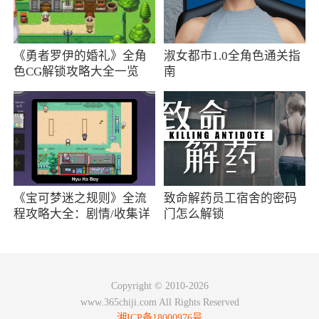
形象设计游戏角色，传统的横屏闯关模式，给游
戏角色增添了更多现代化的游戏元素，不仅有炫
酷的技能还有许多机甲强化装备，让三国英雄犹
《勇者罗伊的婚礼》全角
淑女都市1.0全角色通关指
如穿越一般，化身机甲战士，继续征战三国
色CG解锁攻略大全一览
南
2、玩家需要对瓶子中不同颜色的液体进行分
类，最后将每个瓶子倒满并且每个瓶子只有一个
颜色即可通关
更新日志
《宝可梦迷之规则》全流
致命解药员工宿舍的密码
程攻略大全：剧情/收集详
门怎么解锁
在这个奇妙的游戏世界里，精美的像素画面
情
与动漫风格完美融合，为你带来独特的视觉享
受。每一张卡牌都仿佛是一个充满故事的角色，
拥有独特的技能和属性。
Copyright © 2010-2026
www.365chiji.com All Rights Reserved
游戏中，丰富多样的关卡等待着你的挑战。
湘ICP备18000976号