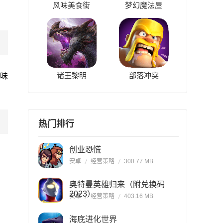
风味美食街
梦幻魔法屋
诸王黎明
部落冲突
味
。
热门排行
创业恐慌
安卓
经营策略
300.77 MB
奥特曼英雄归来（附兑换码
2023）
安卓
经营策略
403.16 MB
海底进化世界