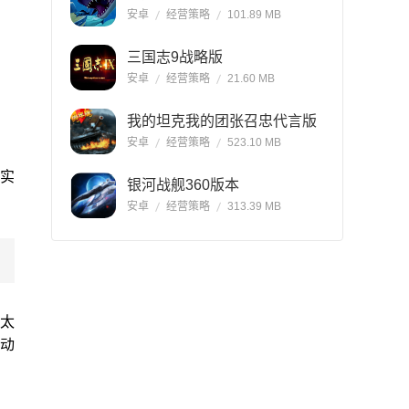
安卓
经营策略
101.89 MB
三国志9战略版
安卓
经营策略
21.60 MB
我的坦克我的团张召忠代言版
安卓
经营策略
523.10 MB
实
银河战舰360版本
安卓
经营策略
313.39 MB
太
动