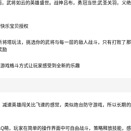
雨，武将如云的英雄盛世。战神吕布，勇冠当世;武圣关羽，义
得快乐宝贝授权
斩将塔玩法，挑选你的武将与每一层的敌人战斗，只有打败了那
奖励
的游戏格斗方式让玩家感受到全新的乐趣
，减速英雄闯关比飞速的感觉，类似炮台防守游戏，所以长期的
色Q萌，玩家在简单的操作界面中可自由战斗，策略释放技能，