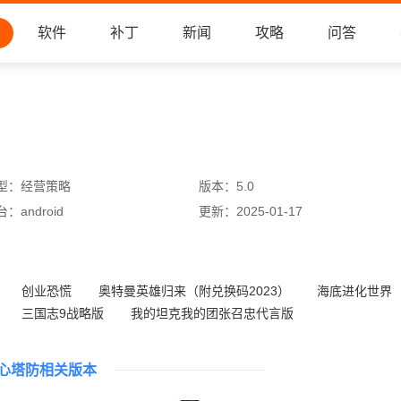
软件
补丁
新闻
攻略
问答
型：
经营策略
版本：
5.0
台：
android
更新：
2025-01-17
创业恐慌
奥特曼英雄归来（附兑换码2023）
海底进化世界
三国志9战略版
我的坦克我的团张召忠代言版
银河战舰360版本
桥梁大师
亚特兰蒂斯奥德赛游戏
心塔防相关版本