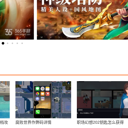
存档攻
腐败世界作弊码详情
职场幻想202钥匙怎么获得