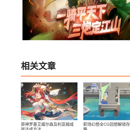
相关文章
原神罗基艾威尔森及利亚姆成
职场幻想全CG回想解锁
就达成方法
略