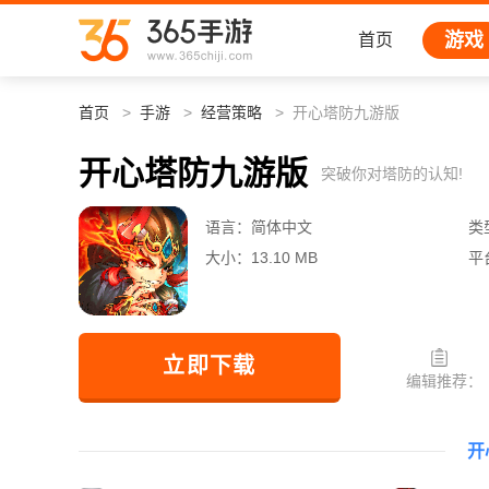
游戏
首页
首页
手游
经营策略
开心塔防九游版
开心塔防九游版
突破你对塔防的认知!
语言：
简体中文
类
大小：
13.10 MB
平
立即下载
编辑推荐：
开