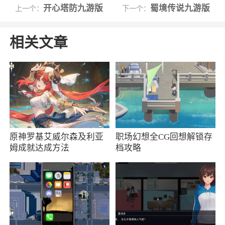
1、超炫魔幻场景呈现，游戏融入了丰富的关
开心塔防九游版
蜀境传说九游版
上一个：
下一个：
卡副本，在帝国与魔法中，玩家可以集结冰川英
雄，精彩战斗，开启精彩的帝国之旅
相关文章
2、帝国与魔法九游版游戏结合了SLG和三消
元素，旨在让所有玩家可以轻松进入游戏，同时
享受策略和社交的乐趣，建立繁荣的帝国、参与
社交互动，以及面对来自神秘的魔法力量的威胁
更新日志
原神罗基艾威尔森及利亚
职场幻想全CG回想解锁存
姆成就达成方法
档攻略
新增：
1.开放8星符文
优化：
1.蓝水晶矿场主界面的字色字号修改