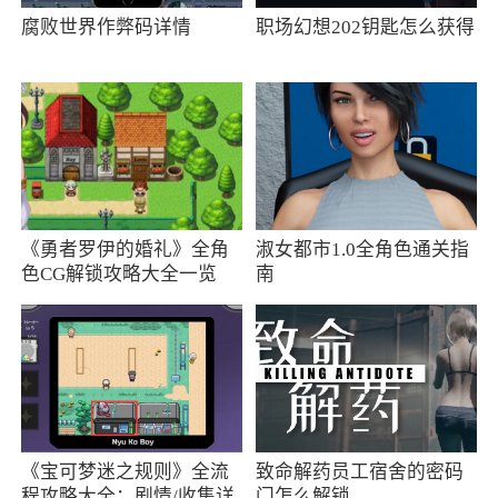
腐败世界作弊码详情
职场幻想202钥匙怎么获得
2.活动列表排序调整
3.其它bug修复和优化游戏体验
《勇者罗伊的婚礼》全角
淑女都市1.0全角色通关指
色CG解锁攻略大全一览
南
《宝可梦迷之规则》全流
致命解药员工宿舍的密码
程攻略大全：剧情/收集详
门怎么解锁