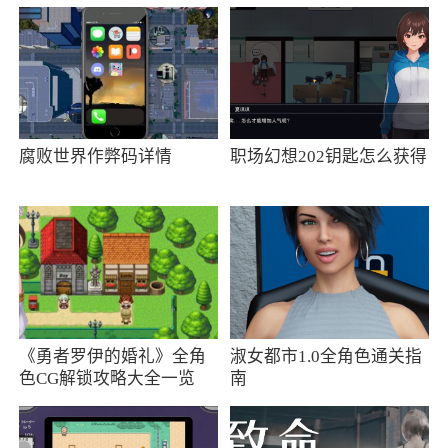
腐败世界作弊码详情
职场幻想202钥匙怎么获得
《勇者罗伊的婚礼》全角
淑女都市1.0全角色通关指
色CG解锁攻略大全一览
南