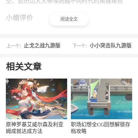
空、亚历山大大帝等跨越不同时代的英雄角色
小编评价
阅读全文
1、游戏采用机甲画风，画面精致超清，操作
界面简单，玩家在丰富多样的战斗体系中可策略
止戈之战九游版
小小突击队九游版
上一个：
下一个：
探索，自由前行，非常的酷炫好玩
2、游戏中拥有丰富的机甲选择，玩家可以根
相关文章
据自己的战斗喜好来自由的进行选择，更有上百
种不同的冒险关卡等你挑选，难度越高的关卡顺
利通过后获得的奖励也就越多，更有上百种不同
的外观皮肤等你解锁，操作简单的精品飞行射击
游戏
原神罗基艾威尔森及利亚
职场幻想全CG回想解锁存
姆成就达成方法
档攻略