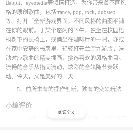
abpit、eyemedia等倾情打造，为你带来首不同风
格的原创歌曲，包括trance, pop, rock, dubstep
等。打开「全新游戏界面，不同风格的曲图平铺
在你的眼前。于某个悠闲的下午，独坐在校园梧
桐树下的长椅上，或偏坐在咖啡厅的一隅，亦或
在家中安静的书房里，轻轻打开兰空九游版，滑
动对应歌曲的精美插画，挑选喜欢的风格曲目。
流畅的音乐从指间流动，炫彩的音轨随节奏跃
动。今天，又是美好的一天
5、前所未有的操作创新，独有的变轨玩法
小编评价
阅读全文
1、超多品种的歌曲，不同的风格，带给你不
同的体验，让你在音乐和节奏的海洋里遨游~