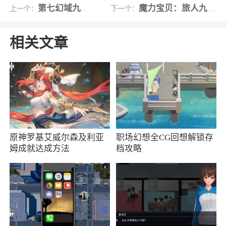
第七幻域九游版
魔力宝贝：旅人九游版
上一个：
下一个：
2、其独特的音乐旋律给你耳目一新的感觉。
游戏中玩家们可以在这里感受到音乐的节奏感，
相关文章
让你体验到音乐游戏的乐趣，让你乐在其中
更新日志
2.0焕新版，包含50+首全新曲目追加、新增
自定义功能、游戏体验优化等全新内容。
原神罗基艾威尔森及利亚
职场幻想全CG回想解锁存
姆成就达成方法
档攻略