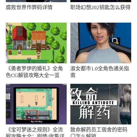
腐败世界作弊码详情
职场幻想202钥匙怎么获得
《勇者罗伊的婚礼》全角
淑女都市1.0全角色通关指
色CG解锁攻略大全一览
南
《宝可梦迷之规则》全流
致命解药员工宿舍的密码
程攻略大全：剧情/收集详
门怎么解锁