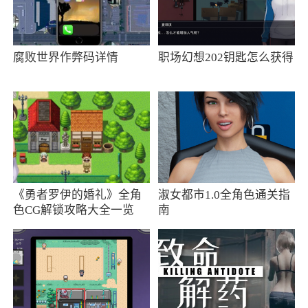
《荒野国度》是以英雄为主题的赛季制战争
策略游戏（SLG）。你将成为英雄们的领主，招
募来自北境冰原的白狮宙斯；与蒸汽朋克的暗金
腐败世界作弊码详情
职场幻想202钥匙怎么获得
城鹦鹉院长一起战斗；驾驭黄金之地的鹰隼荷鲁
斯；带领耀光王国的猫女王奋进。发挥谋略与智
慧，构建属于自己的英雄队伍，和其他伙伴一起
为阵营而战！争夺世界之心！独特的英雄战争策
略机制，让每一场战斗都千变万化。《荒野国
度》坚持良心运营与生态公平，不卖资源VIP加
《勇者罗伊的婚礼》全角
淑女都市1.0全角色通关指
速工具，不锁卡，竭诚为你提供SLG沙盘游戏的
色CG解锁攻略大全一览
南
乐趣与体验。
更新日志
异世界的奇幻战争，开启余烬燎原新赛季！