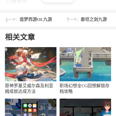
小编评价
1、荒野传奇，这里将成为你展现真正传奇的
造梦西游OL九游版
泰坦之剑九游版
上一个：
下一个：
舞台。在这片荒野之地，你将拥有改变命运的力
量，建立自己的王国，征服失地，与英雄团队一
相关文章
起扩大你的势力
2、多种英雄、资源、建筑等元素，使游戏变
得更加多样和有趣
3、在远古的世界之中开启你们新的征服之
旅，让你们来感受到不同的竞技战场，属于你们
的荣耀期待着你们拿回来，让你们来完成不同的
原神罗基艾威尔森及利亚
职场幻想全CG回想解锁存
姆成就达成方法
档攻略
国度征服之战，才可以打造一个全面的线上争夺
更新日志