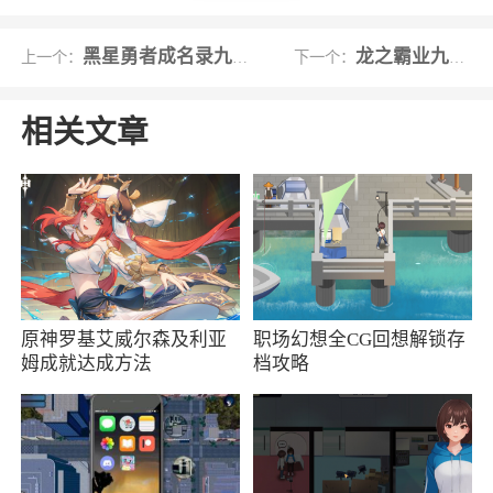
玩家感觉仿佛置身于真实的末日世界。
黑星勇者成名录九游版
龙之霸业九游版
上一个：
下一个：
游戏特色
1、沉浸式开放世界：游戏构建了一个广阔的
相关文章
开放世界，玩家将在其中体验6种不同的地形特征
和10种气象变化。这个世界充满了危险的未知生
物、人工智能机械体和不时袭来的“尸潮”，为玩
家提供了丰富的探索和挑战
2、资源管理和基地建设：玩家需要高效管理
原神罗基艾威尔森及利亚
职场幻想全CG回想解锁存
有限的资源，包括木材、石头、食物等，同时建
姆成就达成方法
档攻略
立和不断升级自己的基地，这不仅是生存的关
键，也是展示创造力的机会
3、岛上诞生出了6种地貌特征、10种气象表