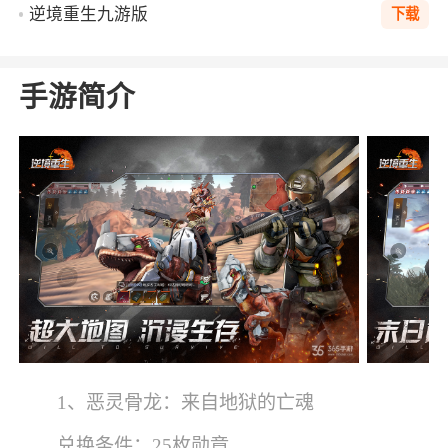
逆境重生九游版
下载
手游简介
1、恶灵骨龙：来自地狱的亡魂
兑换条件：25枚勋章