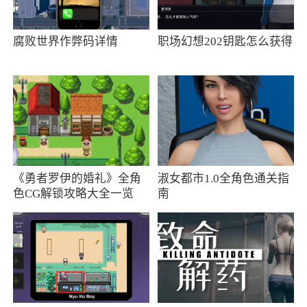
现。但实验岛的环境日益严峻，神秘科学组织下
发的部分空投物资含有毒素，你若不慎触碰，就
腐败世界作弊码详情
职场幻想202钥匙怎么获得
会“变身boss”与其他幸存者成为敌对阵营，但依
然会有丰厚的物资奖励
4、敌人种类丰富：岛上有59种敌对生物，
还有AI机器人和变种生物。这些敌人具有极强的
作战能力，构成多种威胁。玩家需要面对来自不
同方向的攻击，并始终保持警惕
《勇者罗伊的婚礼》全角
淑女都市1.0全角色通关指
色CG解锁攻略大全一览
南
小编评价
1、目前逆境重生游戏给人的感觉和明日之
后、方舟:生存进化等游戏有着很高的相似度，玩
家可以在地图中收集物资建造家园，建造防御工
事抵挡野怪，而且对于AI机械体方面大概率还是