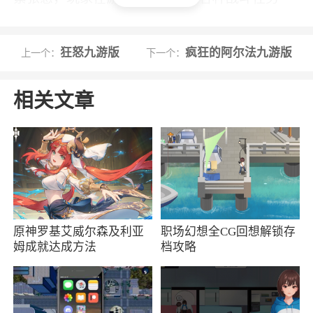
中，感受机甲带来的视觉和心理的双重冲击
4、剧情战役：丰富剧情战役，让玩家深入感
狂怒九游版
疯狂的阿尔法九游版
上一个：
下一个：
受高达世界观
相关文章
5、游戏中的机体种类众多，包括经典的RX-
78、高达Exia、自由高达等等，可以体验到各种
各样的机体操作和战斗风格
6、改装系统：可对机体进行个性化改装，提
升性能与外观
原神罗基艾威尔森及利亚
职场幻想全CG回想解锁存
小编评价
姆成就达成方法
档攻略
1、游戏的社交系统非常便利，通过加入或创
建公会的方式与其他玩家一起打造强大的战斗团
队，一同参加公会任务和活动