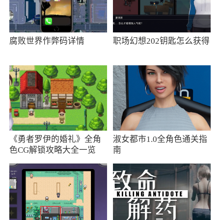
2、作为一名战舰指挥官，组建自己的战队并
在全球范围内与其他玩家进行战斗。这款游戏的
腐败世界作弊码详情
职场幻想202钥匙怎么获得
最大亮点之一便是它拥有众多的高清3D机体，在
游戏中体验到真实的机体操作。为玩家准备了多
种各具特色的战斗模式，包括单人玩法和多人战
斗模式，可以与其他玩家一决高下
更新日志
《勇者罗伊的婚礼》全角
淑女都市1.0全角色通关指
优化游戏配置，提升游戏体验
色CG解锁攻略大全一览
南