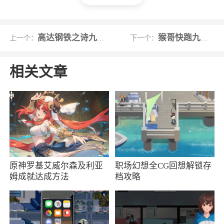
你将踏上寻找文明遗迹的旅程，探索古老的城
堡、神秘的废墟，在欣赏古城风景的同时，还能
高达钢铁之诗九游版
猴哥快跑九游版
上一个：
下一个：
发现珍贵的宝藏和线索
4、荒芜、苍凉等气息充满了末日，组建好你
相关文章
的末日小队，好好在残酷的环境中生存下去
5、在末日废土的背景下，机甲研制和基因克
隆技术成为了你提升生存能力和战斗力的关键。
通过不断探索和研究，你将能够掌握这些高科技
技术，打造出属于自己的强大机甲和克隆体。这
些科技元素不仅丰富了游戏的内容，也为你提供
原神罗基艾威尔森及利亚
职场幻想全CG回想解锁存
姆成就达成方法
档攻略
了更多的挑战和乐趣
6、加入军团，跟其他玩家一同战斗，协作为
军团的发展而努力，率领团员们成为最强的团队