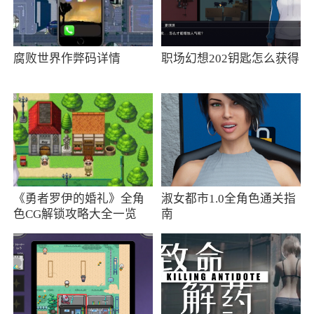
小编评价
1、疯狂的阿尔法玩法还是很容易上手，好操
腐败世界作弊码详情
职场幻想202钥匙怎么获得
作的，消磨时间玩玩也还不错啦！剧情非常丰
富，还有各种不同的任务，还是比较耐玩的，卡
牌与机甲叠加，这也是独一份了，还挺特别的！
机甲设计很独特，技能特效做得很炫酷
2、疯狂的阿尔法，一款充满荒凉画风，给玩
家沉浸体验的末日卡牌策略游戏，逆境重生，传
《勇者罗伊的婚礼》全角
淑女都市1.0全角色通关指
色CG解锁攻略大全一览
南
奇由你。收集卡牌，搭配队伍，组合站位，利用
巧妙的技能和机甲之间的配合消灭对手，赢得胜
利
更新日志