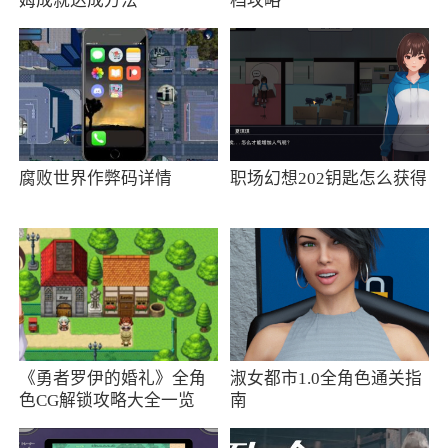
姆成就达成方法
档攻略
2、甜蜜畅享的实时在线语音系统，热情的真
人社交系统邂逅属于自己浪漫情缘
3、随时都能开始热血的PK，让你在大街小
巷上感受不一样的真实游戏与道理，更加多样出
色的全新内容玩法体验，更加精彩的游戏故事内
腐败世界作弊码详情
职场幻想202钥匙怎么获得
容解析，别样经典的游戏塑造不一样的仙侠情怀
4、细腻精致的战斗场景，激昂振奋的战斗音
效，曾俘获百万武侠迷一致好评的武侠单机制手
游大作火爆上线。这是一款精心雕琢的卡牌手
游，拥有以武侠为背景的独特剧情，100多个霸
气侠客供您选择
《勇者罗伊的婚礼》全角
淑女都市1.0全角色通关指
5、重金打造，花不花钱也一样让你无敌
色CG解锁攻略大全一览
南