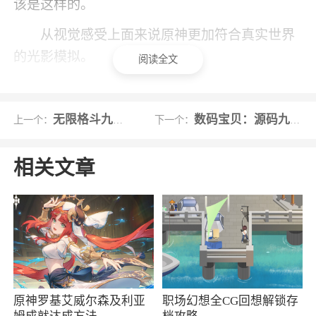
该是这样的。
从视觉感受上面来说原神更加符合真实世界
的光影模拟。
阅读全文
我这边说的接缝 是指在制作场景时，用相同
的素材堆积各式各样的山的时候，不可避免的就
无限格斗九游版
数码宝贝：源码九游版
上一个：
下一个：
会遇到穿插接缝的问题，这个时候处理的不好就
会很出戏，会很影响视觉感受。特别是接缝处有
相关文章
很大的差异的时候。
我之前在知乎的一篇文章上面看到过一个比
较好！
游戏特色
1、单日累计充值20000元以上，返利300%
原神罗基艾威尔森及利亚
职场幻想全CG回想解锁存