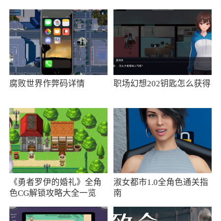
趣并且还有更多的玩法等待玩家探索
更新日志
优化了部分bug
腐败世界作弊码详情
职场幻想202钥匙怎么获得
《勇者罗伊的婚礼》全角
淑女都市1.0全角色通关指
色CG解锁攻略大全一览
南