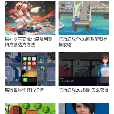
3、《记忆重现》是一款真人演义的剧情向互
动解谜题材的手机游戏。游戏中拥有海量烧脑的
解谜关卡，玩家将通过一步步的推进剧情来寻找
解开谜题的方法，每章玩法各异，摆脱单调的解
谜模式，玩家可以在游戏中自由探索解谜，搜集
原神罗基艾威尔森及利亚
职场幻想全CG回想解锁存
线索哦!喜欢的小伙伴快来下载吧
姆成就达成方法
档攻略
腐败世界作弊码详情
职场幻想202钥匙怎么获得