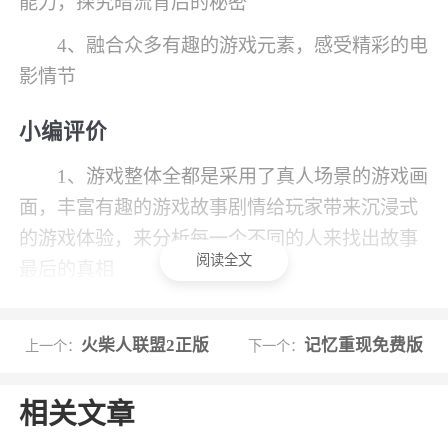
能力，探究暗流背后的秘密
4、融合众多有趣的游戏元素，感受精彩的电
影情节
小编评价
1、游戏整体全都是采用了真人场景的游戏画
面，丰富有趣的游戏故事剧情给玩家带来沉浸式
的游戏体验，来分析每一个不同的人来找出故事
阅读全文
最后的真相
2、记忆重现是一款PC移植的互动推理手
游，真人叙事交互玩法，让你像看电影一般沉浸
火柴人联盟2正版
记忆重现免费版
上一个：
下一个：
在剧情中，还能够自由搜证，快来下载记忆重现
吧
相关文章