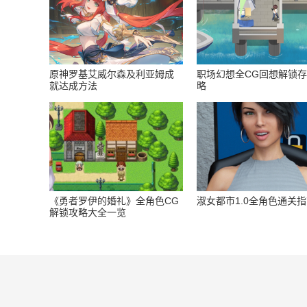
原神罗基艾威尔森及利亚姆成
职场幻想全CG回想解锁
就达成方法
略
《勇者罗伊的婚礼》全角色CG
淑女都市1.0全角色通关
解锁攻略大全一览