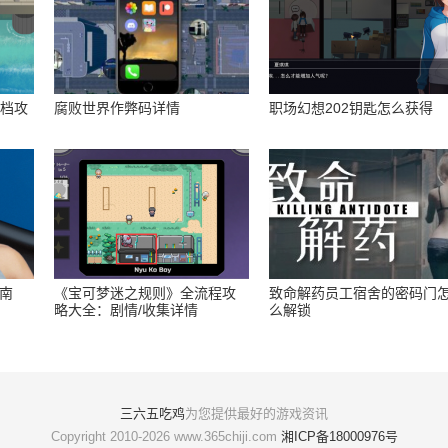
存档攻
腐败世界作弊码详情
职场幻想202钥匙怎么获得
指南
《宝可梦迷之规则》全流程攻
致命解药员工宿舍的密码门
略大全：剧情/收集详情
么解锁
三六五吃鸡
为您提供最好的游戏资讯
Copyright 2010-2026 www.365chiji.com
湘ICP备18000976号