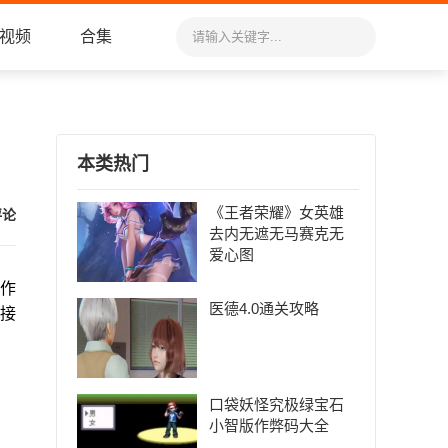
视频
合集
本类热门
《王者荣耀》女英雄
评论
去内无遮无马赛克无
爱心图
作
医德4.0通关攻略
接
口袋妖怪究极绿宝石
小智版作弊码大全