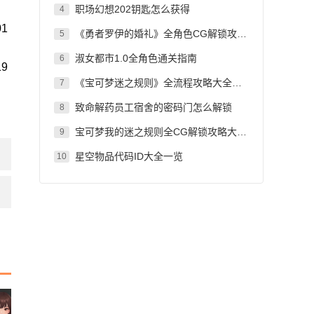
职场幻想202钥匙怎么获得
4
01
《勇者罗伊的婚礼》全角色CG解锁攻略大全一览
5
淑女都市1.0全角色通关指南
6
19
《宝可梦迷之规则》全流程攻略大全：剧情/收集详情
7
致命解药员工宿舍的密码门怎么解锁
8
宝可梦我的迷之规则全CG解锁攻略大全一览
9
星空物品代码ID大全一览
10