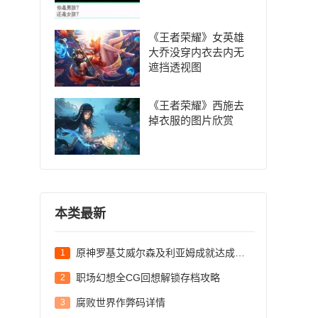
《王者荣耀》女英雄
大乔没穿内衣去内无
遮挡透视图
《王者荣耀》西施去
掉衣服的图片欣赏
本类最新
原神罗基艾威尔森及利亚姆成就达成方法
1
职场幻想全CG回想解锁存档攻略
2
腐败世界作弊码详情
3