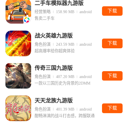
二手车模拟器九游版
下载
经营策略
158.90 MB
android
售卖二手车
战火英雄九游版
下载
角色扮演
243.59 MB
android
超高爆率给你超爽体验
传奇三国九游版
下载
角色扮演
407.20 MB
android
一款以三国历史为背景的2DMM
天天龙族九游版
下载
角色扮演
401.39 MB
android
酣畅淋漓的战斗打击感，跨服联通