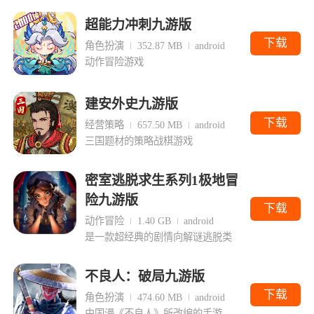
超能力冲刺九游版
下载
角色扮演
352.87 MB
android
动作冒险游戏
建安外史九游版
下载
经营策略
657.50 MB
android
三国题材的策略战棋游戏
密室逃脱求生系列1极地冒
险九游版
下载
动作冒险
1.40 GB
android
是一款超经典的剧情向解谜逃脱类
不良人：破局九游版
下载
角色扮演
474.60 MB
android
由国漫《不良人》所改编的手游