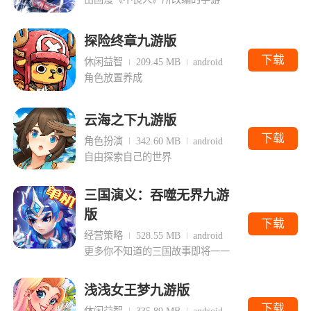
探险终章九游版
下载
休闲益智
209.45 MB
android
角色放置养成
云海之下九游版
下载
角色扮演
342.60 MB
android
自由探索自己的世界
三国演义：吞噬无界九游
版
下载
经营策略
528.55 MB
android
更多你不知道的三国故事即将一一
浅浅女王梦九游版
下载
休闲益智
335.89 MB
android