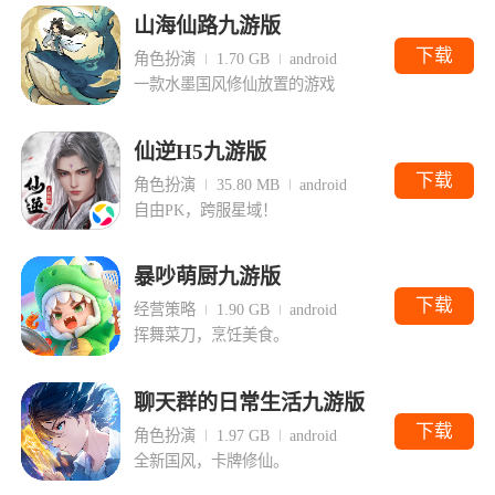
山海仙路九游版
下载
角色扮演
1.70 GB
android
一款水墨国风修仙放置的游戏
仙逆H5九游版
下载
角色扮演
35.80 MB
android
自由PK，跨服星域！
暴吵萌厨九游版
下载
经营策略
1.90 GB
android
挥舞菜刀，烹饪美食。
聊天群的日常生活九游版
下载
角色扮演
1.97 GB
android
全新国风，卡牌修仙。