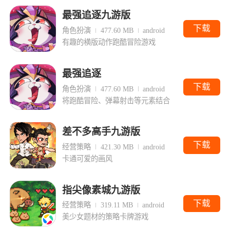
最强追逐九游版
下载
角色扮演
477.60 MB
android
有趣的横版动作跑酷冒险游戏
最强追逐
下载
角色扮演
477.60 MB
android
将跑酷冒险、弹幕射击等元素结合
差不多高手九游版
下载
经营策略
421.30 MB
android
卡通可爱的画风
指尖像素城九游版
下载
经营策略
319.11 MB
android
美少女题材的策略卡牌游戏