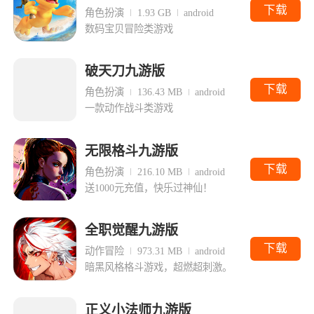
下载
角色扮演
1.93 GB
android
数码宝贝冒险类游戏
破天刀九游版
下载
角色扮演
136.43 MB
android
一款动作战斗类游戏
无限格斗九游版
下载
角色扮演
216.10 MB
android
送1000元充值，快乐过神仙！
全职觉醒九游版
下载
动作冒险
973.31 MB
android
暗黑风格格斗游戏，超燃超刺激。
正义小法师九游版