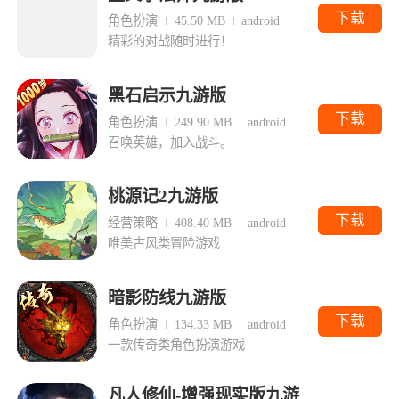
下载
角色扮演
45.50 MB
android
精彩的对战随时进行！
黑石启示九游版
下载
角色扮演
249.90 MB
android
召唤英雄，加入战斗。
桃源记2九游版
下载
经营策略
408.40 MB
android
唯美古风类冒险游戏
暗影防线九游版
下载
角色扮演
134.33 MB
android
一款传奇类角色扮演游戏
凡人修仙-增强现实版九游