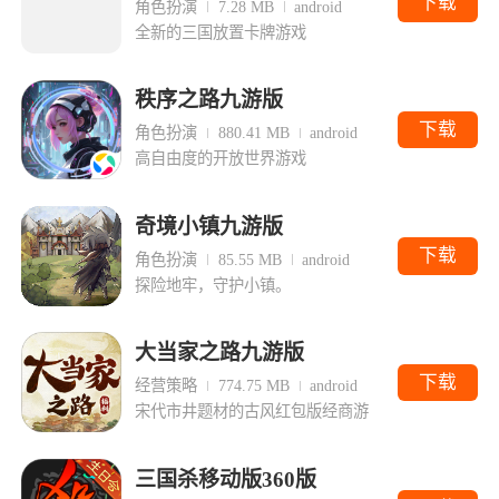
下载
角色扮演
7.28 MB
android
全新的三国放置卡牌游戏
秩序之路九游版
下载
角色扮演
880.41 MB
android
高自由度的开放世界游戏
奇境小镇九游版
下载
角色扮演
85.55 MB
android
探险地牢，守护小镇。
大当家之路九游版
下载
经营策略
774.75 MB
android
宋代市井题材的古风红包版经商游
三国杀移动版360版