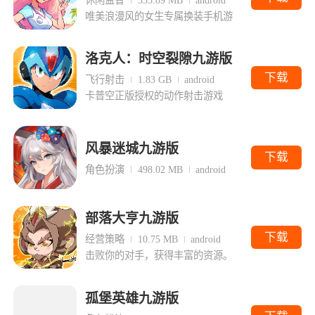
唯美浪漫风的女生专属换装手机游
洛克人：时空裂隙九游版
下载
飞行射击
1.83 GB
android
卡普空正版授权的动作射击游戏
风暴迷城九游版
下载
角色扮演
498.02 MB
android
部落大亨九游版
下载
经营策略
10.75 MB
android
击败你的对手，获得丰富的资源。
孤堡英雄九游版