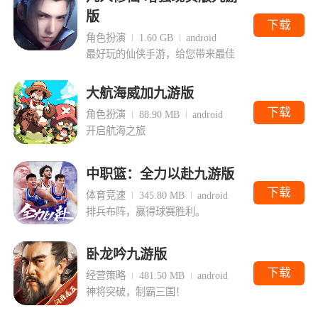
版
下载
角色扮演
1.60 GB
android
最好玩的仙侠手游，给您带来最佳
大航海威加九游版
下载
角色扮演
88.90 MB
android
开启航海之旅
中职篮：全力以赴九游版
下载
体育竞速
345.80 MB
android
排兵布阵，赢得球赛胜利。
卧龙吟九游版
下载
经营策略
481.50 MB
android
神将突破，制霸三国！