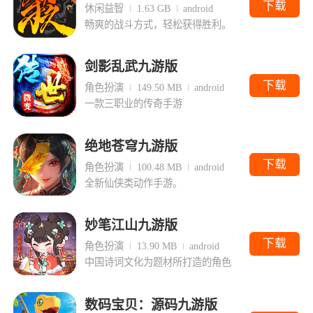
下载
休闲益智
1.63 GB
android
畅爽的战斗方式，轻松获得胜利。
剑影乱武九游版
下载
角色扮演
149.50 MB
android
一款三职业的传奇手游
绝地苍穹九游版
下载
角色扮演
100.48 MB
android
全新仙侠类动作手游。
妙笔江山九游版
下载
角色扮演
13.90 MB
android
中国诗词文化为题材所打造的角色
数码宝贝：源码九游版