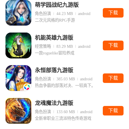
萌学园战纪九游版
下载
角色扮演
44.23 MB
android
二次元风格的RPG手游
机能英雄九游版
下载
经营策略
83.29 MB
android
一款roguelike冒险养成
永恒部落九游版
下载
角色扮演
385.03 MB
android
热血争霸的部落对决、一较高下。
龙魂魔法九游版
下载
角色扮演
133.60 MB
android
全新单职业三流派特色传奇游戏