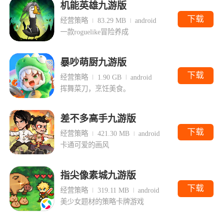
机能英雄九游版
下载
经营策略
83.29 MB
android
一款roguelike冒险养成
暴吵萌厨九游版
下载
经营策略
1.90 GB
android
挥舞菜刀，烹饪美食。
差不多高手九游版
下载
经营策略
421.30 MB
android
卡通可爱的画风
指尖像素城九游版
下载
经营策略
319.11 MB
android
美少女题材的策略卡牌游戏