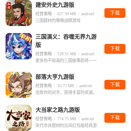
建安外史九游版
下载
经营策略
657.50 MB
android
三国题材的策略战棋游戏
三国演义：吞噬无界九游
版
下载
经营策略
528.55 MB
android
更多你不知道的三国故事即将一一
部落大亨九游版
下载
经营策略
10.75 MB
android
击败你的对手，获得丰富的资源。
大当家之路九游版
下载
经营策略
774.75 MB
android
宋代市井题材的古风红包版经商游