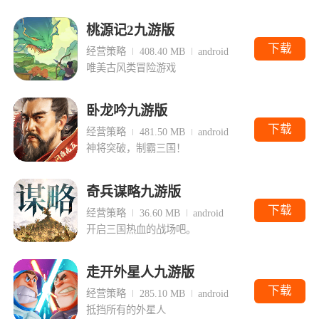
桃源记2九游版
下载
经营策略
408.40 MB
android
唯美古风类冒险游戏
卧龙吟九游版
下载
经营策略
481.50 MB
android
神将突破，制霸三国！
奇兵谋略九游版
下载
经营策略
36.60 MB
android
开启三国热血的战场吧。
走开外星人九游版
下载
经营策略
285.10 MB
android
抵挡所有的外星人