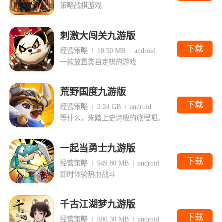
策略战棋游戏
刺激大闯关九游版
下载
经营策略
10.50 MB
android
一款放置类自走棋的游戏
荒野国度九游版
下载
经营策略
2.24 GB
android
等什么，来踏上史诗般的旅程吧。
一起当勇士九游版
下载
经营策略
949.80 MB
android
即时体验热血战斗
千古江湖梦九游版
下载
经营策略
800.30 MB
android