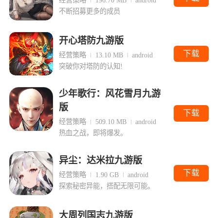
不断招募更多的成员
开心塔防九游版
下载
经营策略
13.10 MB
android
突破你对塔防的认知!
少年歌行：风花雪月九游
版
下载
经营策略
509.10 MB
android
热血之战，即将爆发。
异尘：达米拉九游版
下载
经营策略
1.90 GB
android
探索秘密异能，搭配无限可能。
大周列国志九游版