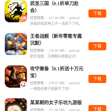
武圣三国（0.1折单刀赴
会）
下载
经营策略
147.40 MB
android
准备好和武神之子一决高下了吗。
王者战舰（新年零氪专属
沉默）
下载
经营策略
178.66 MB
android
航空母舰，王牌舰队称霸远洋！
攻守兼备（0.1折送十万元
宝）
下载
经营策略
279.65 MB
android
一根筋的傻子是赢不了的！
某某朝的女子乐坊九游版
下载
经营策略
152.00 MB
android