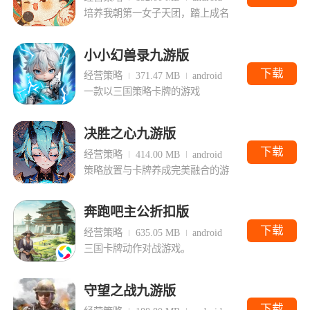
培养我朝第一女子天团，踏上成名
小小幻兽录九游版
下载
经营策略
371.47 MB
android
一款以三国策略卡牌的游戏
决胜之心九游版
下载
经营策略
414.00 MB
android
策略放置与卡牌养成完美融合的游
奔跑吧主公折扣版
下载
经营策略
635.05 MB
android
三国卡牌动作对战游戏。
守望之战九游版
下载