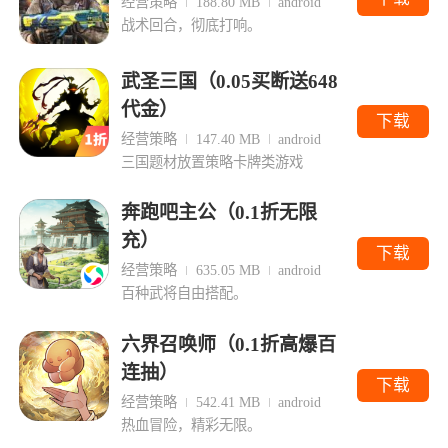
经营策略
188.80 MB
android
战术回合，彻底打响。
武圣三国（0.05买断送648
代金）
下载
经营策略
147.40 MB
android
三国题材放置策略卡牌类游戏
奔跑吧主公（0.1折无限
充）
下载
经营策略
635.05 MB
android
百种武将自由搭配。
六界召唤师（0.1折高爆百
连抽）
下载
经营策略
542.41 MB
android
热血冒险，精彩无限。