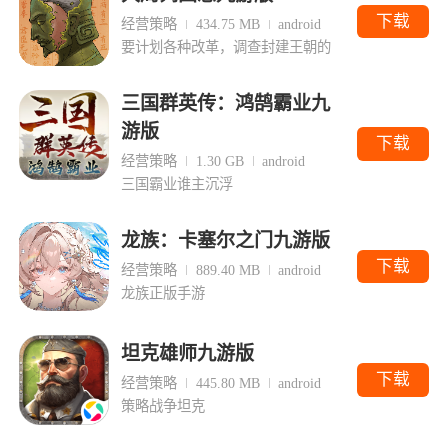
下载
经营策略
434.75 MB
android
要计划各种改革，调查封建王朝的
三国群英传：鸿鹄霸业九
游版
下载
经营策略
1.30 GB
android
三国霸业谁主沉浮
龙族：卡塞尔之门九游版
下载
经营策略
889.40 MB
android
龙族正版手游
坦克雄师九游版
下载
经营策略
445.80 MB
android
策略战争坦克