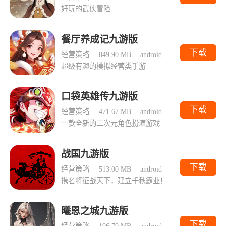
好玩的武侠冒险
餐厅养成记九游版
下载
经营策略
849.90 MB
android
超级有趣的模拟经营类手游
口袋英雄传九游版
下载
经营策略
471.67 MB
android
一款全新的二次元角色扮演游戏
战国九游版
下载
经营策略
513.00 MB
android
携名将征战天下，建立千秋霸业！
曦恩之城九游版
下载
经营策略
196.70 MB
android