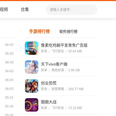
视频
合集
手游排行榜
软件排行榜
06-03
像素吃鸡躺平发育免广告版
安卓
飞行射击
55.64 MB
06-03
06-03
天下vivo客户端
安卓
角色扮演
1.96 GB
06-03
06-03
创业恐慌
06-03
安卓
经营策略
300.77 MB
05-31
圈圈大战
05-30
安卓
飞行射击
73.15 MB
05-30