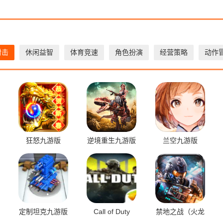
射击
休闲益智
体育竞速
角色扮演
经营策略
动作
狂怒九游版
逆境重生九游版
兰空九游版
定制坦克九游版
Call of Duty
禁地之战（火龙
复古三职业）