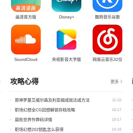
画涯官方版
Disney+
酷狗音乐谷歌
play版
SoundCloud
央视影音大字版
网易云音乐32位
版
攻略心得
更多
原神罗基艾威尔森及利亚姆成就达成方法
11-10
职场幻想全CG回想解锁存档攻略
10-17
腐败世界作弊码详情
10-17
职场幻想202钥匙怎么获得
10-16