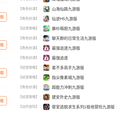
山海仙路九游版
【角色扮演】
载
仙逆H5九游版
【角色扮演】
暴吵萌厨九游版
【经营策略】
聊天群的日常生活九游版
【角色扮演】
载
最强追逐九游版
【角色扮演】
最强追逐
【角色扮演】
差不多高手九游版
【经营策略】
载
指尖像素城九游版
【经营策略】
超能力冲刺九游版
【角色扮演】
建安外史九游版
【经营策略】
载
密室逃脱求生系列1极地冒险九游版
【动作冒险】