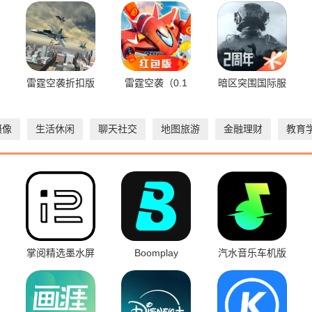
雷霆空袭折扣版
雷霆空袭（0.1
暗区突围国际服
折）
精简版
摄像
生活休闲
聊天社交
地图旅游
金融理财
教育
掌阅精选墨水屏
Boomplay
汽水音乐车机版
版