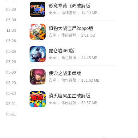
形意拳黄飞鸿破解版
05-30
安卓
动作游戏
14.90 MB
05-30
植物大战僵尸2oppo版
11-03
安卓
休闲益智
2.01 GB
05-26
昆仑墟460版
05-26
安卓
角色扮演
84.45 MB
05-26
05-30
使命之战果盘版
安卓
动作冒险
151.62 MB
05-23
05-23
消灭糖果星星破解版
安卓
休闲益智
53.57 MB
05-21
05-21