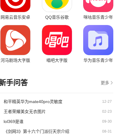
网易云音乐安卓
QQ音乐谷歌
咪咕音乐青少年
pad版
play版
版
河马剧场大字版
唱吧大字版
华为音乐青少年
版
新手问答
更多
和平精英华为mate40pro灵敏度
12-27
王者荣耀美女无衣图片
02-23
lol369是谁
09-30
《剑网3》第十六个门派衍天宗介绍
08-31