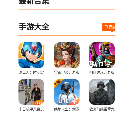
最新合集
手游大全
飞行
洛克人：时空裂
雷霆空袭九游版
明日边境九游版
隙九游版
末日机甲风暴之
绝地求生：刺激
欧洲前线重置九
霹雳对战九游版
战场体验服
游版