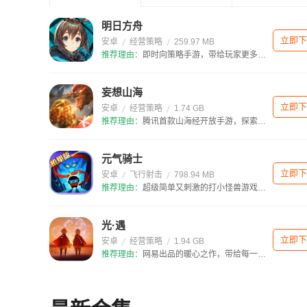
明日方舟
立即下
安卓
经营策略
259.97 MB
推荐理由：
即时向策略手游，带给玩家更多的策略思考方案
妄想山海
立即下
安卓
经营策略
1.74 GB
推荐理由：
腾讯首款山海经开放手游，探索更加宽阔的自由世界！
元气骑士
立即下
安卓
飞行射击
798.94 MB
推荐理由：
超级简单又刺激的打小怪兽游戏，不同的角色带给你不一样的游戏体验！
光·遇
立即下
安卓
经营策略
1.94 GB
推荐理由：
网易出品的暖心之作，带给每一位玩家更多的温暖