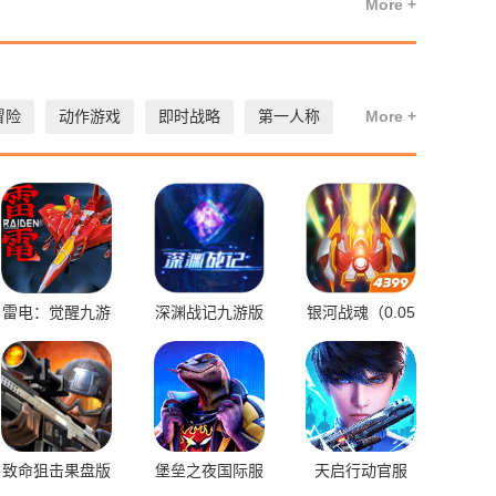
More +
冒险
动作游戏
即时战略
第一人称
More +
雷电：觉醒九游
深渊战记九游版
银河战魂（0.05
版
折送绝版时装）
致命狙击果盘版
堡垒之夜国际服
天启行动官服