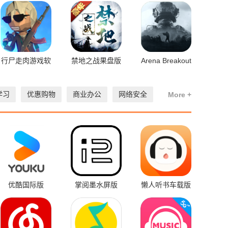
行尸走肉游戏软
禁地之战果盘版
Arena Breakout
件九游版
学习
优惠购物
商业办公
网络安全
More +
优酷国际版
掌阅墨水屏版
懒人听书车载版