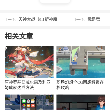
4、使用了第三人称视角的射击方式，具有高
速快节奏的作战场景进行体验
天神大战（0.1折神魔大战）
我是竞速王
上一个：
下一个：
5、打造出了各类不同的模式进行挑战，有着
精彩激烈的交战画面场景
相关文章
6、非常经典的一款枪战射击类游戏，精致的
3D场景地图呈现
小编评价
1、自定义地图十五级后完全免费，地图创作
原神罗基艾威尔森及利亚
职场幻想全CG回想解锁存
系统和MC创造模式一样，地图大小有限制，不
姆成就达成方法
档攻略
然地图太大有些玩家会卡到爆炸
2、3D清晰的游戏画面设计，丰富的地图场
景，玩家在游戏中将以特种部队队员的身份参与