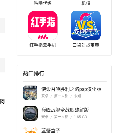
咕噜代练
机核
红手指云手机
口袋对战宝典
热门排行
使命召唤胜利之路psp汉化版
安卓
第一人称
未知
在网
巅峰战舰全战舰破解版
安卓
第一人称
1.65 GB
蓝蟹盒子