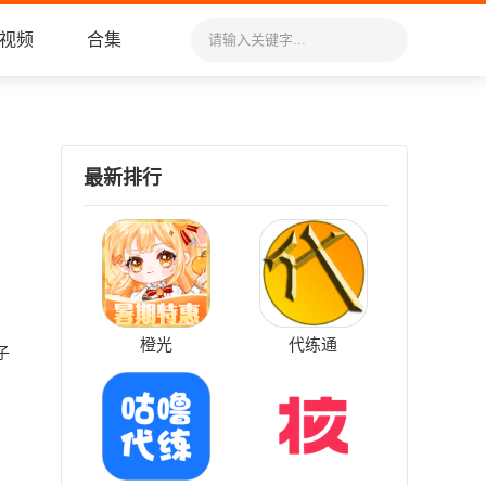
视频
合集
最新排行
橙光
代练通
子