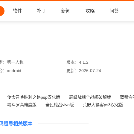
软件
补丁
新闻
攻略
问答
型：
第一人称
版本：
4.1.2
台：
android
更新：
2026-07-24
使命召唤胜利之路psp汉化版
巅峰战舰全战舰破解版
蓝蟹盒
魂斗罗高难度版
全民枪战vivo版
荒野大镖客ps3汉化版
魂斗罗力量不卡版
荒野大镖客百度版
贝租号相关版本