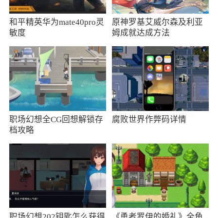
丰富载具 狂野飙车
和平精英华为mate40pro灵
原神罗基艾威尔森及利亚
敏度
姆成就达成方法
多种真实载具，丰富的飙车操纵体验，完美操作
手感，比真实更真实！
一键组队 好友开黑
随时随地，任性开黑！ 一键组队，邀请好友语音
开黑，好友共战。
职场幻想全CG回想解锁存
腐败世界作弊码详情
档攻略
微信/手Q好友体系、战队系统、聊天室社交，无
处不在的游戏内社交体验！上阵兄弟兵，战场见
真情！
公平竞技 绿色环境
强大的反外挂功能，针对各种机型的适配及性能
职场幻想202钥匙怎么获得
《勇者罗伊的婚礼》全角