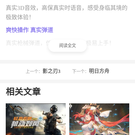
真实3D音效，高保真实时语音，感受身临其境的
极致体验！
爽快操作 真实弹道
真实枪械弹道，优秀射击手感，极易上手！
阅读全文
几十种真实枪支、枪械真实弹道模拟，真实投掷
品投掷轨迹，多种配件，多种近战武器的物理打
影之刃3
明日方舟
上一个：
下一个：
击，带给玩家酣畅淋漓地战斗射击体验！
相关文章