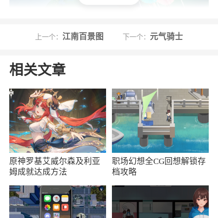
江南百景图
元气骑士
上一个：
下一个：
游戏特色
相关文章
大师归来 时隔多年佳作再临
著名游戏设计师陈星汉在《Journey》后时隔多年
再度带来的游戏佳作，开启一场难忘的社交冒险
体验，在晴空与云海之中与翱翔的追梦者相遇。
旷世云海 天地之大随心翱翔
原神罗基艾威尔森及利亚
职场幻想全CG回想解锁存
见证一个宏大而不断变化的天空王国，在如梦似
姆成就达成方法
档攻略
幻的云海之中，随心所欲地翱翔；与云同行，与
爱共鸣，在广阔的天地之间自由地追寻“飞翔”的
梦想，以心为涯。