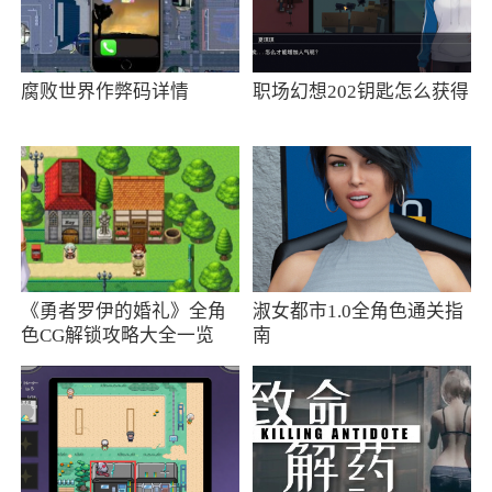
不期而遇 陌路之人携手前行
在探索广阔世界的旅途中，与来自世界各地的人
腐败世界作弊码详情
职场幻想202钥匙怎么获得
们相遇、相识、相知、相助；惊喜与感动不断的
体验，与陌生人相互照亮、共同前行，开启独特
的社交冒险。
逐光启程 奇幻世界探索奥秘
心怀光明，在远古的遗迹间、在失落的国度里，
寻找被漫长的时光所隐藏的秘密；在旅途中与不
《勇者罗伊的婚礼》全角
淑女都市1.0全角色通关指
色CG解锁攻略大全一览
南
同的人们和奇幻世界的生物相遇，将光明传播到
广阔的王国之中。
温暖相遇 重拾勇气追梦之旅
与心爱的人们携手，拾起勇气和信念，一起踏上