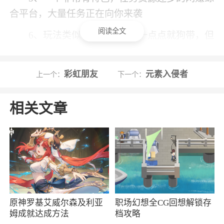
合平台，大量任务正在向你来袭
阅读全文
6、玩法类似于飞鸟，碰到一点点就狗带，但
是有较大系数的难度
彩虹朋友
元素入侵者
上一个：
下一个：
小编评价
1、天天赚钱app试玩平台软件官网入口是一
相关文章
个有试玩任务、限时任务、网赚特色任务的赚钱
平台。能让你极速的试玩各类新游戏，让你挑选
单价很高的任务，让你天天畅赚，让你极速的试
玩，是一个超级有特色，资源丰富的网赚悬赏平
台
2、在这里，您只需要完成相关的任务就可以
原神罗基艾威尔森及利亚
职场幻想全CG回想解锁存
姆成就达成方法
档攻略
获得相应的金币。全民天天赚所推荐的应用都是