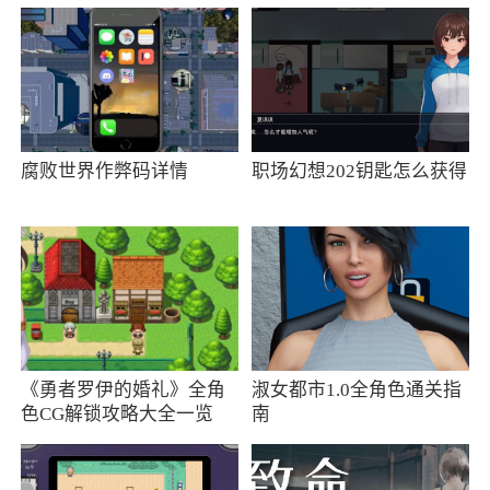
经过严格测试筛选的，您可以放心安装使用
3、在游戏中，你将为了自己的女友努力赚
钱，游戏的玩法简单，单机游戏无需联网，画面
简洁直白，听说赚了250就会有女朋友
腐败世界作弊码详情
职场幻想202钥匙怎么获得
更新日志
优化玩家游戏体验
修复bug
《勇者罗伊的婚礼》全角
淑女都市1.0全角色通关指
色CG解锁攻略大全一览
南