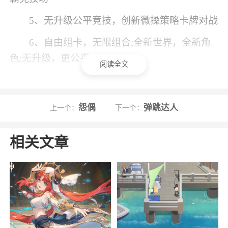
5、无升级公平竞技，创新微操策略卡牌对战
6、自由组卡，无限组合;全新世界，全新角
色;无升级，更公平
阅读全文
小编评价
怨偶
弹跳达人
1、精致游戏场景打造，丰富的英雄可以选
上一个：
下一个：
择，在螺旋风暴中，玩家可以集结英雄，组建战
相关文章
队，与其他玩家进行对战，3分钟一局的游戏模式
让你随时随地想开就开
2、玩起来节奏非常快，你将运用策略在对战
的时候获得胜利，游戏将卡牌的战斗方式用动画
的形式呈现，让你更有参与感