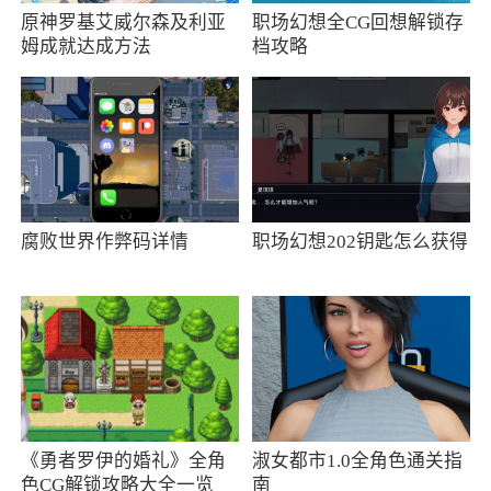
更新日志
原神罗基艾威尔森及利亚
职场幻想全CG回想解锁存
姆成就达成方法
档攻略
v1.109版本更新
性能优化
v1.106版本更新
开始S4赛季；
腐败世界作弊码详情
职场幻想202钥匙怎么获得
新增好友组队，组队天梯，末世对抗等功能
《勇者罗伊的婚礼》全角
淑女都市1.0全角色通关指
色CG解锁攻略大全一览
南