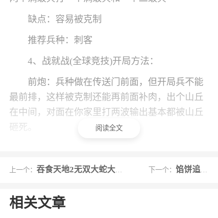
缺点：容易被克制
推荐兵种：刺客
4、战就战(全球竞技)开局方法：
前炮：兵种做在传送门前面，但开局兵不能
最前排，这样被克制还能再前面补肉，出个山丘
在中间，对面在你家里打两波输出基本都被山丘
砸死。
阅读全文
缺点：容易在后炮家里打
后炮：兵种做在传送门后面，逆风屯兵，容
吞食天地2无双大蛇大蛇正常版(金手指)
馅饼追踪汉化版
上一个：
下一个：
易在自家门口和对面干架，
相关文章
缺点：增援没前炮方便。