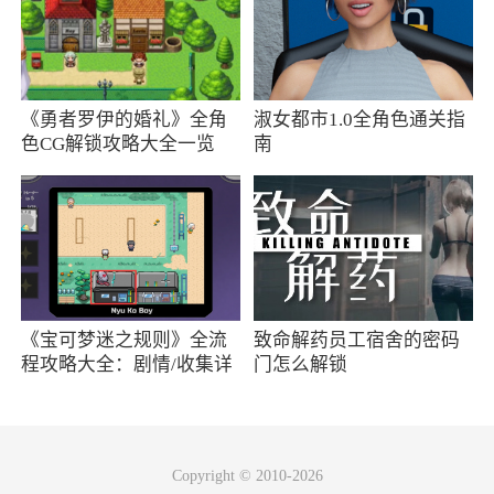
一血，前期打不过总指挥、科多。中期易被秒
兽族→斧王：肉，被动群体伤害，克制总指
挥，被控制期间触发被动无伤害，后期帅不过3
《勇者罗伊的婚礼》全角
淑女都市1.0全角色通关指
秒，只能对付前期人海
色CG解锁攻略大全一览
南
兽族→掠夺者精锐：偷钱，攻城伤害，但3个
都很难拆下山岭，在半途就被杀了
兽族→掠命者：复活7秒，半肉半输出，前期
强，打不过牛头
兽族→蛮荒兽：吞噬一个最大生命值≤1500
《宝可梦迷之规则》全流
致命解药员工宿舍的密码
程攻略大全：剧情/收集详
门怎么解锁
当前生命值≤500的单位，克制掠夺者，刺客，狂
情
兽人，但也容易被克制，中期只能单纯当肉
兽族→牛头：1级开局不强势，容易送一血，
Copyright © 2010-2026
2级后看脸，100点神圣魔法伤害，无视魔防，血