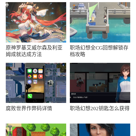
5、开局兵种：
人族→队长：召唤3个民兵，散肉，基本都可
以拦住第一波兵，然后看对面出兵转型或者补位
人族→总指挥：召唤3个步兵，散肉，半肉半
原神罗基艾威尔森及利亚
职场幻想全CG回想解锁存
输出，除非人海，中期作用不大，怕群伤
姆成就达成方法
档攻略
人族→海军：大肉！输出低，没输出时候出
就是帮助对面屯兵杀王
人族→骑士：单体输出偏高，吸血，半肉半
输出，被容易克制
人族→铁骑：光环肉，接近大肉，有群体+3
腐败世界作弊码详情
职场幻想202钥匙怎么获得
护甲光环，输出低，不建议在没输出时候弄
兽族→狂兽人：开局强势兵种，加冲锋易拿