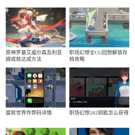
游戏特色
1、苍蓝断章玩法多样福利满满，让你快速成
长，战力升阶
2、大大小小的领主和骑士们热烈地响应女王
原神罗基艾威尔森及利亚
职场幻想全CG回想解锁存
号召，为国效命，前往战线抗击凶残的帝国军队
姆成就达成方法
档攻略
3、神秘的魔幻大陆创造了各种各样的特色系
统：种族不同，体态各异的坐骑
4、精美的人物立绘，至少画师请的不错，无
论是哪位的立绘都相当的值得一提
5、丰富多彩的剧情故事，在这个全新的幻想
腐败世界作弊码详情
职场幻想202钥匙怎么获得
世界当中展开一段不一样的冒险旅程书写不一样
的故事