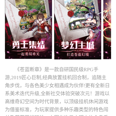
《苍蓝断章》是一款自研国民级RPG手
游,2019匠心巨制,经典放置挂机回合制，追随主
角步伐，与各色美少女相遇成为伙伴!更有全新日
系美术迭代升级,全新社交体验突破次元！游戏以
高维奇幻空间为时代背景，以顶级挂机休闲游戏
为借鉴标准，为玩家提供多种乐趣类型的特色闯