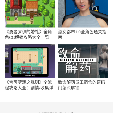
6、超多的知名声优全力加盟游戏为游戏配
音，精致的卡牌立绘打造最强视听
7、福利很好，有常驻活动只要花体力，就能
《勇者罗伊的婚礼》全角
淑女都市1.0全角色通关指
拿一堆的高级抽卡券，每天买体力十次左右一个
色CG解锁攻略大全一览
南
月下来能有五六百张抽卡券。氪金说实话很省，
648性价比超低，每天一个首充六元就可以了
小编评价
1、特别的养成的游戏玩法，亲密的互动的剧
情，解锁更多不同的剧情故事
《宝可梦迷之规则》全流
致命解药员工宿舍的密码
程攻略大全：剧情/收集详
门怎么解锁
2、离线挂机、放置升级、收集女神、勇士招
情
募、充满欢乐与磨练的骑士之路、自我突破、和
好友一起攻打强大的BOSS他们，永远在路上