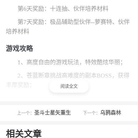
第6天奖励：十连抽、伙伴培养材料
第7天奖励：极品辅助型伙伴--萝赛特、伙伴
培养材料
游戏攻略
1、高度自由的游戏玩法，特效酷炫华丽；
2、苍蓝断章挑战高难度的副本BOSS，获得
丰厚奖励；
阅读全文
3、多种不同的职业角色任你选择，玩法丰富
多样；
圣斗士星矢重生
乌鸦森林
上一个：
下一个：
4、精致细腻的日系画面，闯荡未知的游戏世
界。
相关文章