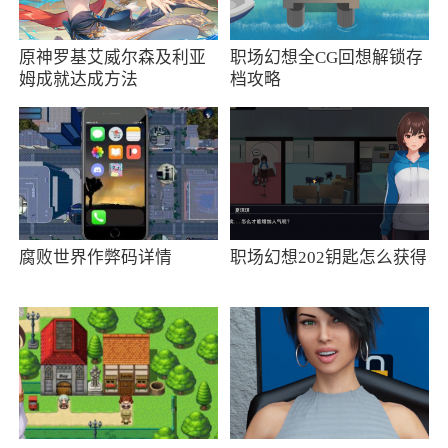
2、忍者必须死3vivo服一款有着火柴人题材
原神罗基艾威尔森及利亚
职场幻想全CG回想解锁存
很经典玩法的战斗手机游戏，游戏获得多项大
姆成就达成方法
档攻略
奖，游戏美术风格与核心玩法广受好评，大量的
游戏模式等你来体验，开启你的大冒险之旅，更
多精彩内容等你来体验，喜欢的话就来点击下载
吧
3、并且不需要氪金太多，就算是大佬也需要
腐败世界作弊码详情
职场幻想202钥匙怎么获得
通过联系提高自己，对公平性的把握，我觉得够
了，毕竟没有绝对公平。（不过我也和其他评论
一样，推荐加一个公平模式最为娱乐，偶尔让玩
家们过过瘾，顺便让大家体验各个角色和武器的
功能）
更新日志