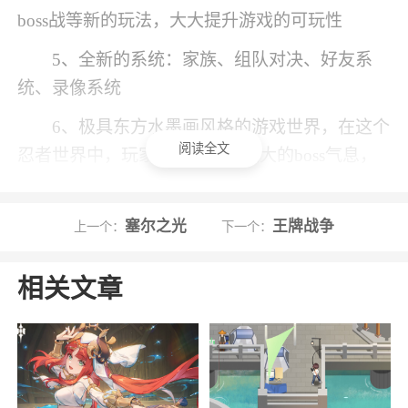
boss战等新的玩法，大大提升游戏的可玩性
5、全新的系统：家族、组队对决、好友系
统、录像系统
6、极具东方水墨画风格的游戏世界，在这个
阅读全文
忍者世界中，玩家可以感受到强大的boss气息，
华丽的忍者战斗画面
7、画风还是和前作一样的水墨风格，完美展
塞尔之光
王牌战争
上一个：
下一个：
现忍者世界，经典的才是最好的
相关文章
小编评价
1、忍者必须死3是一款大型多人在线动作格
斗手游，网易本等你来下载，享受最极致的横版
战斗忍者玩法！忍者必须死3等你来下载