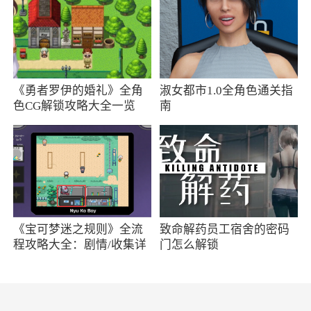
可以自由的探索和战斗，体验整个小镇唯我独尊
的感觉
2、在游戏中你要竭尽所能去活下去，玩家需
要在枪林弹雨中躲避危险的子弹，然后存活下
《勇者罗伊的婚礼》全角
淑女都市1.0全角色通关指
去，感兴趣的就到体验吧
色CG解锁攻略大全一览
南
3、玩家在游戏中需要控制角色，使用道具，
躲避攻击，通过关卡并取得高分，游戏玩法简单
易上手，画面简单，充满挑战乐趣
《宝可梦迷之规则》全流
致命解药员工宿舍的密码
程攻略大全：剧情/收集详
门怎么解锁
情