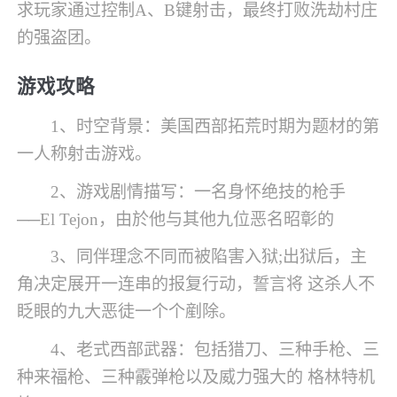
求玩家通过控制A、B键射击，最终打败洗劫村庄
的强盗团。
游戏攻略
1、时空背景：美国西部拓荒时期为题材的第
一人称射击游戏。
2、游戏剧情描写：一名身怀绝技的枪手
──El Tejon，由於他与其他九位恶名昭彰的
3、同伴理念不同而被陷害入狱;出狱后，主
角决定展开一连串的报复行动，誓言将 这杀人不
眨眼的九大恶徒一个个剷除。
4、老式西部武器：包括猎刀、三种手枪、三
种来福枪、三种霰弹枪以及威力强大的 格林特机