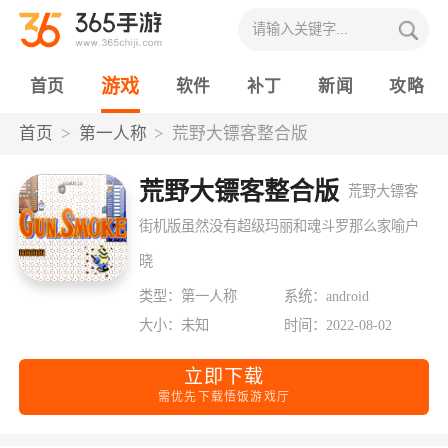
游戏
首页
软件
补丁
新闻
攻略
首页
第一人称
荒野大镖客整合版
荒野大镖客整合版
荒野大镖客
街机版虽然没有超级玛丽和魂斗罗那么家喻户
晓
类型：第一人称
系统：android
大小：未知
时间：2022-08-02
立即下载
需优先下载悟饭游戏厅