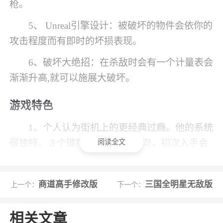
枪。
5、 Unreal引擎设计：被破坏的物件会依你的
攻击程度而有即时的坏损表现。
6、破坏大绝招：在杀敌时会有一个计量表会
渐渐升高,就可以施展大破坏。
游戏特色
1、个人认为街机上的更经典过瘾。他的系统
阅读全文
很独特，３个键控制３个射击方向，初次入手会
感觉很头痛的，当然熟练了后感觉十分的应手
2、超多关卡可以挑战，并且分为三种难度可
商道高手修改版
三国全明星无敌版
上一个：
下一个：
以选择
相关文章
3、用自己喜欢风格主张完成战斗，挑战西部