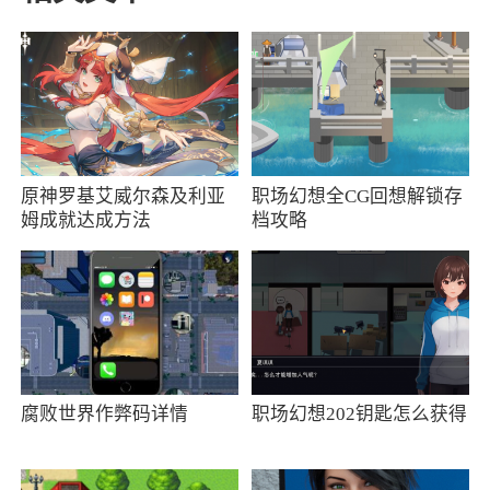
牛仔世界
4、美国西部枪战类得游戏题材其实并不多，
关于美国的西部枪战大多数人肯定都还是在电影
上见得比较多
5、一个好的故事加上不错的游戏环节，这对
原神罗基艾威尔森及利亚
职场幻想全CG回想解锁存
于大多数的玩家们来说是游戏中必不可少的一部
姆成就达成方法
档攻略
分，因为可以再天以内的过程中被情节所吸引，
慢慢深入的去了解，之后就代入其中
6、荒野大镖客这款游戏将这种题材拿到了游
戏中并取得了成功
腐败世界作弊码详情
职场幻想202钥匙怎么获得
小编评价
1、带你体验西部牛仔的感觉，在整个城市中