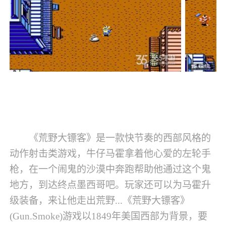
《荒野大镖客》是一款快节奏的西部风格的
动作射击类游戏，牛仔马霍拿着他心爱的左轮手
枪，在一个闹鬼的沙漠中奔跑帮助他通过这个鬼
地方，到达终点墨西哥吧。玩家还可以为马霍升
级装备，来让他走出荒野...《荒野大镖客》
(Gun.Smoke)游戏以1849年美国西部为背景，要