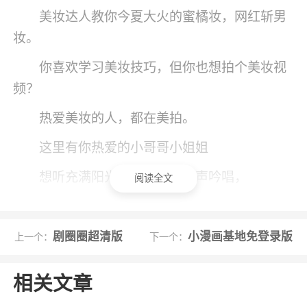
美妆达人教你今夏大火的蜜橘妆，网红斩男
妆。
你喜欢学习美妆技巧，但你也想拍个美妆视
频？
热爱美妆的人，都在美拍。
这里有你热爱的小哥哥小姐姐
想听充满阳光味的小哥哥轻声吟唱，
阅读全文
想看二次元小姐姐卖萌的可爱模样。
他们和她们，都在美拍等你来~
剧圈圈超清版
小漫画基地免登录版
上一个：
下一个：
软件特色
相关文章
1、视频拼图登场，多种精致模板，任君挑选