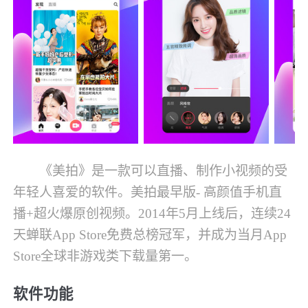
《美拍》是一款可以直播、制作小视频的受
年轻人喜爱的软件。美拍最早版- 高颜值手机直
播+超火爆原创视频。2014年5月上线后，连续24
天蝉联App Store免费总榜冠军，并成为当月App
Store全球非游戏类下载量第一。
软件功能