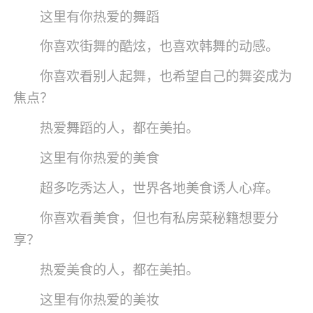
这里有你热爱的舞蹈
你喜欢街舞的酷炫，也喜欢韩舞的动感。
你喜欢看别人起舞，也希望自己的舞姿成为
焦点？
热爱舞蹈的人，都在美拍。
这里有你热爱的美食
超多吃秀达人，世界各地美食诱人心痒。
你喜欢看美食，但也有私房菜秘籍想要分
享？
热爱美食的人，都在美拍。
这里有你热爱的美妆