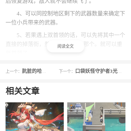
后恢复游戏，敌人就不会继续飞了。
4、可以同控制地区剩下的武器数量来确定下
一位小兵带来的武器。
5、若果遇上双首领的话，可以先将其中一个
直接的掉落街，然后击倒剩下的那个。就可以重
阅读全文
复首领了。
游戏特色
肮脏的哈里悟饭版
口袋妖怪守护者3光之轨迹悟饭版
上一个：
下一个：
1、令人神往超经典的空中火柴人冒险游戏，
相关文章
酷炫的游戏操作
2、RPG闯关风格，玩家需要通过消灭敌人获
得金钱来强化自己
3、支持单人开局和双人操作模式，各种必杀