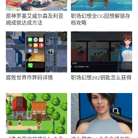
技需要在商店中购买
原神罗基艾威尔森及利亚
职场幻想全CG回想解锁存
4、值许多的秘密商店，需要玩家仔细发现
姆成就达成方法
档攻略
小编评价
1、该游戏是热血系列的后期作品，其中的设
计与动作元素都已相当成熟，现在该版本是由国
内汉化组最新开发的本，致力于让玩家可以彻底
领略到这款游戏的魅力
腐败世界作弊码详情
职场幻想202钥匙怎么获得
2、热血系列曾经在FC上大放光彩，不论是
以运动为主题的热血足球、热血篮球还有热血进
行曲，都算的上FC玩家们心中的经典。热血时代
剧汉化版(金手指)等你来体验
3、而且玩法也是非常丰富，玩家可以在这里