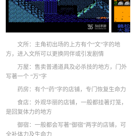
文所：主角初出场的上方有个“文”字的地
方，进入文所可以更换同伴或引发剧情
万屋：售卖普通道具及必杀技的地方，门外
写著一个 “万”字
药房：有个“药”字的店铺，专门恢复生命力
食店：外观华丽的店铺，一般都挂著灯笼，
是回复体力的地方
御宿：一般都会写著“御宿”两字的店铺，可
全补体力及生命力