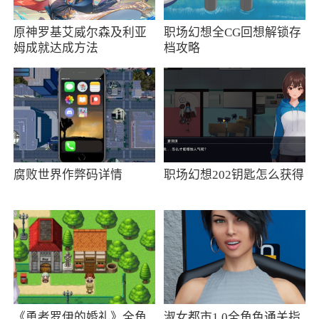
派对中有无限的蛋仔币，也就是金币，还有无限
原神罗基艾威尔森及利亚
职场幻想全CG回想解锁存
的星币可以使用，直接抽蛋仔和皮肤都是免费
姆成就达成方法
档攻略
的，蛋仔派对的玩法和糖豆人一样，都是派对搞
笑的方式，不同的是蛋仔派对的道具更多，还能
创造关卡哦
3、蛋仔派对是一款独特的多人互动休闲手
游，游戏中玩家能够进行独特的魔性蛋仔碰撞对
决，并且蛋仔派对还无需资格就能抢先体验，和
腐败世界作弊码详情
职场幻想202钥匙怎么获得
策划面对面提出你的意见吧
4、蛋仔派对是一款超棒的竞技类游戏。卡通
高效的游戏场景内容，多种多样的角色挑选！努
力的快速到达各种竞技场一较高下，趣味战斗，
考验你的操作能力，非常好玩
《勇者罗伊的婚礼》全角
淑女都市1.0全角色通关指