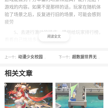
游戏的内容。如果不是那样的话，玩家在随机体
验了场景之后，反复进行旧的场景，可能会感到
疲劳
5、去进行滑动的操作，提供给玩家排行榜，
阅读全文
看看自己挑战多远的距离吧
小编评价
动漫少女校园全解锁版
超数据世界无限木头版
上一个：
下一个：
1、蛋仔派对是一款好玩的休闲益智类游戏，
游戏以卡通为画面风格，玩法刺激，在游戏中玩
相关文章
家需要变成各种蛋仔来进行冒险，过程十分地有
趣，同时在游戏里玩家还会体验到多种经典的休
闲元素，快来游戏里享受最极致的游戏乐趣吧
2、蛋仔派对可以在这里下载最新的本，蛋仔