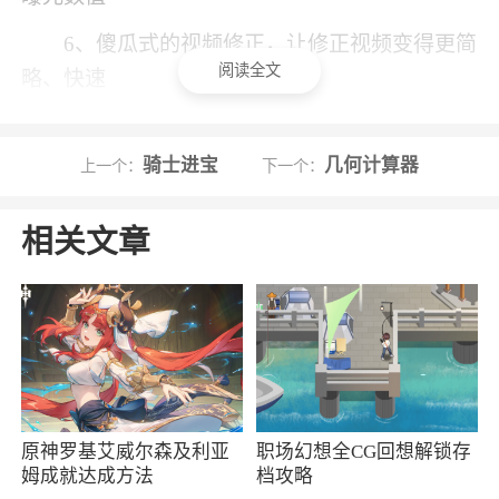
6、傻瓜式的视频修正，让修正视频变得更简
阅读全文
略、快速
7、你可以添加各种文字、贴纸等，添加多种
滤镜特效
骑士进宝
几何计算器
上一个：
下一个：
小编评价
相关文章
1、《橙影》App是超智能的摄影软件，用户
可以使用App拍摄出超高清的优质影片，可在拍
摄时调节滤镜、画质、曝光率等多种功能数据；
拍摄完成后可对作品进行剪辑制作，傻瓜式智能
制作、精细制作两种模式自由选择使用，大片制
作你也可以，功能丰富全面，优质短视频制作不
原神罗基艾威尔森及利亚
职场幻想全CG回想解锁存
姆成就达成方法
档攻略
再是难题