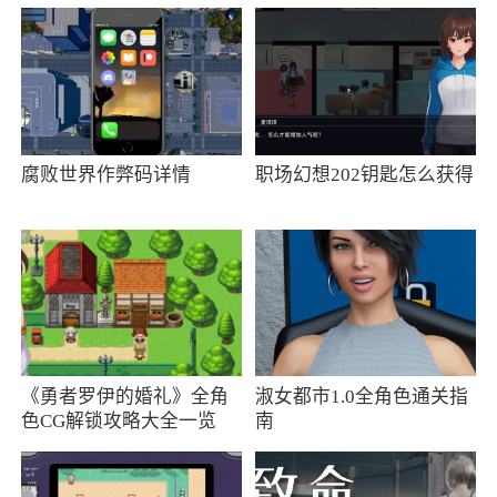
2、橙影APP是一款专业的智能照相服务软
件，软件的功能十分的丰富强大，用户可以在拍
照过程中预览拍摄的画面，并且里面还有大量的
滤镜可以自由挑选，帮助每一个使用者都可以轻
松拍出大片
腐败世界作弊码详情
职场幻想202钥匙怎么获得
3、橙影是一款专门为摄影爱好者打造的摄影
服务的app，内涵海量热门音乐、质感滤镜、丰富
的道具贴纸以及多款酷炫的转场效果，你可以根
据自己的需求添加喜欢的元素，帮助你轻松制作
出大片的效果。操作简单，功能齐全，就算是没
有任何的基础也能轻松上手。这里有各种智能模
《勇者罗伊的婚礼》全角
淑女都市1.0全角色通关指
板，一键套用即可，让你享受高级的拍摄体验
色CG解锁攻略大全一览
南