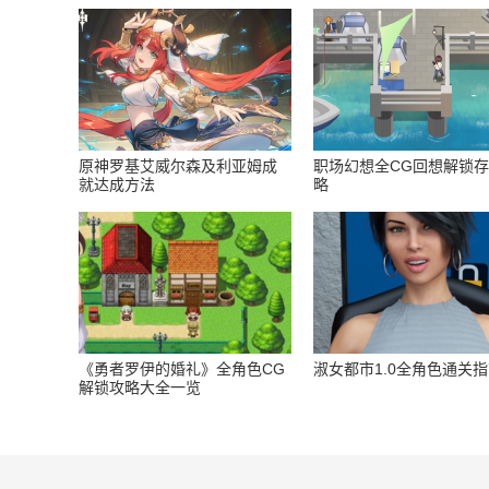
原神罗基艾威尔森及利亚姆成
职场幻想全CG回想解锁
就达成方法
略
《勇者罗伊的婚礼》全角色CG
淑女都市1.0全角色通关
解锁攻略大全一览