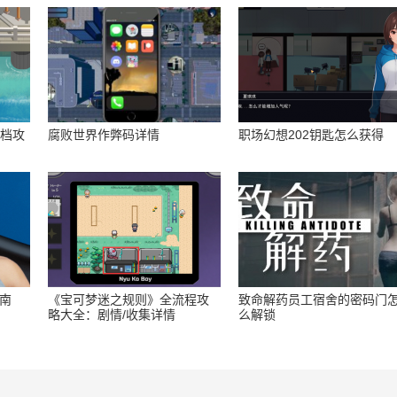
存档攻
腐败世界作弊码详情
职场幻想202钥匙怎么获得
指南
《宝可梦迷之规则》全流程攻
致命解药员工宿舍的密码门
略大全：剧情/收集详情
么解锁