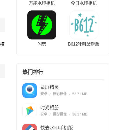
万能水印相机
今日水印相机
闪剪
B612咔叽破解版
模
热门排行
录屏精灵
安卓
摄影摄像
53.71 MB
时光相册
安卓
摄影摄像
38.37 MB
快去水印手机版