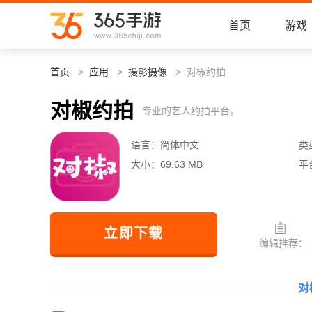
首页
游戏
首页
应用
摄影摄像
对椒约拍
对椒约拍
专业的艺人约拍平台。
语言：
简体中文
类
大小：
69.63 MB
平
立即下载
编辑推荐：
对