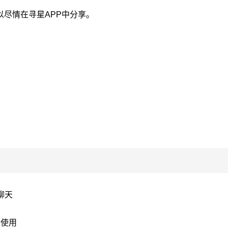
尽情在寻星APP中分享。
聊天
费使用