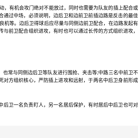
跑动，有机会攻门绝对不能放过，同时也需要为队友的插上配合
合通过中场，必须说明，边后卫和边前卫前插边路是反击的最佳
的良机等。边后卫得球后应尽量与同侧边前卫配合，在边路发起
传与前卫配合组织进攻，有时也可以通过长传的方式组织进攻，
，也常与同侧边后卫等队友进行围抢、夹击等;中路三名中前卫
死对方组织核心，严防插上进攻和远射，于两名中后卫身前形成
中后卫一名负责盯人，另一名居后保护，有时居后中后卫也可对