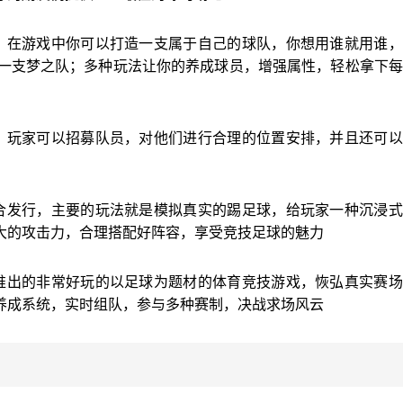
。在游戏中你可以打造一支属于自己的球队，你想用谁就用谁，
造一支梦之队；多种玩法让你的养成球员，增强属性，轻松拿下
，玩家可以招募队员，对他们进行合理的位置安排，并且还可以
合发行，主要的玩法就是模拟真实的踢足球，给玩家一种沉浸式
大的攻击力，合理搭配好阵容，享受竞技足球的魅力
推出的非常好玩的以足球为题材的体育竞技游戏，恢弘真实赛场
养成系统，实时组队，参与多种赛制，决战求场风云