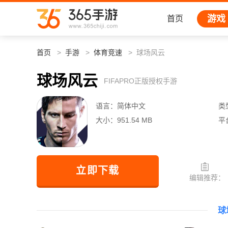
游戏
首页
首页
手游
体育竞速
球场风云
球场风云
FIFAPRO正版授权手游
语言：
简体中文
类
大小：
951.54 MB
平
立即下载
编辑推荐：
球