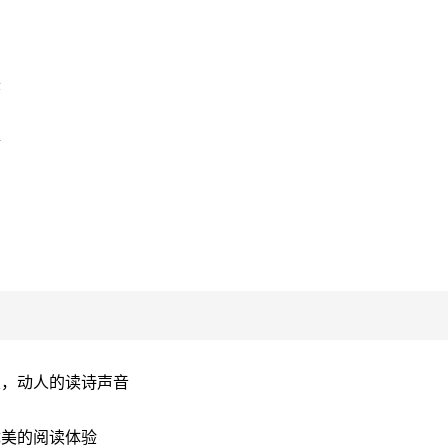
美
事
乐，动人的读诗声音
优美的阅读体验