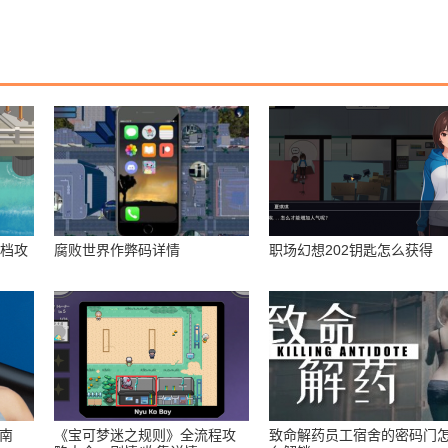
存档攻
腐败世界作弊码详情
职场幻想202钥匙怎么获得
指南
《宝可梦迷之规则》全流程攻
致命解药员工宿舍的密码门