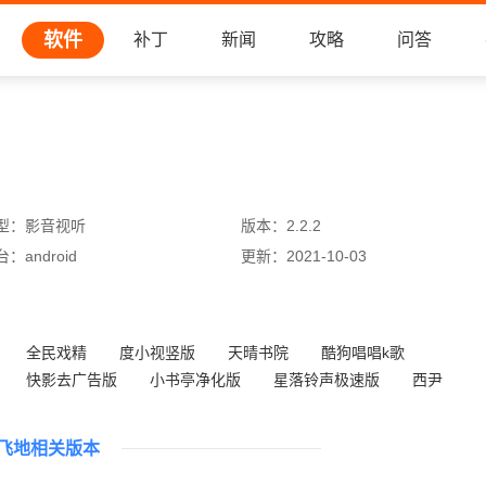
软件
补丁
新闻
攻略
问答
型：
影音视听
版本：
2.2.2
台：
android
更新：
2021-10-03
全民戏精
度小视竖版
天晴书院
酷狗唱唱k歌
快影去广告版
小书亭净化版
星落铃声极速版
西尹
飞地相关版本