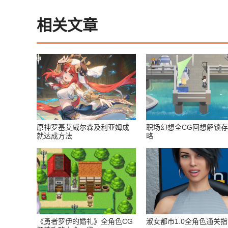
相关文章
原神罗基艾威尔森及利亚姆成
职场幻想全CG回想解锁
就达成方法
略
《勇者罗伊的婚礼》全角色CG
淑女都市1.0全角色通关