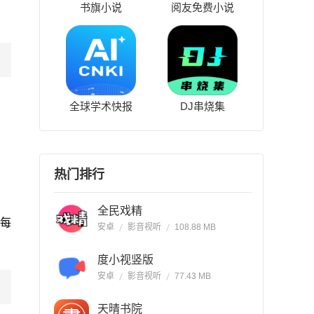
书旗小说
阅友免费小说
全球学术快报
DJ串烧集
。
热门排行
全民戏精
每
安卓
影音视听
108.88 MB
度小视竖版
安卓
影音视听
77.43 MB
天晴书院