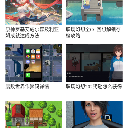
个法术一套秒掉怪物也可以走伤害路线，强化几
个强力法术达到致命一击
3、月圆之夜1.6.1.1下载是一个充满了各种童
原神罗基艾威尔森及利亚
职场幻想全CG回想解锁存
姆成就达成方法
档攻略
话要素的休闲类型的回合制卡牌战斗游戏。你需
要兼顾你的牌组的安排，并且为你带来更好的战
斗方式的选择。玩家需要在这里去构建强大的牌
组来让我们的整场游戏都更加顺利
4、月圆之夜是一款非常好玩的休闲魔幻回合
制卡牌游戏，为玩家们解锁带来了更多丰富精彩
腐败世界作弊码详情
职场幻想202钥匙怎么获得
的趣味冒险时刻，更多的精彩故事在这里开启，
更加细致化精彩的冒险时刻随时可以加入
更新日志