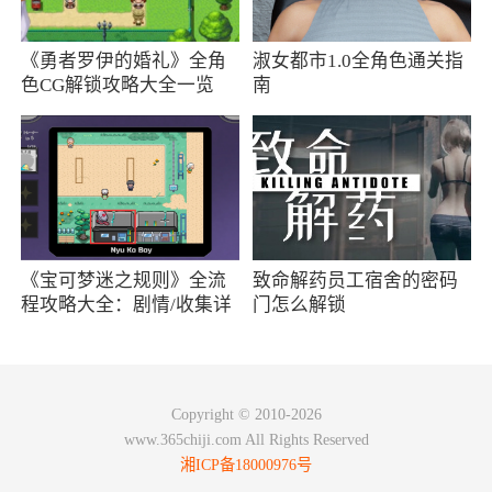
【单机模式】
《勇者罗伊的婚礼》全角
淑女都市1.0全角色通关指
- 修复：经典模式->小猪妖职业，2星【御风
色CG解锁攻略大全一览
南
术】卡牌描述显示为空
- 修复：经典模式->小猪妖职业，卡牌【妙蹄
空空】会异常获得2张固定的攻击牌
- 修复：经典模式->小猪妖职业，卡牌【名字
很长的独门绝技】在战斗中卡牌名未显示全
《宝可梦迷之规则》全流
致命解药员工宿舍的密码
程攻略大全：剧情/收集详
门怎么解锁
【PVP模式】
情
1. 平衡性调整
随从
Copyright © 2010-2026
www.365chiji.com All Rights Reserved
- 大耳火犬 4星 -> 5星
湘ICP备18000976号