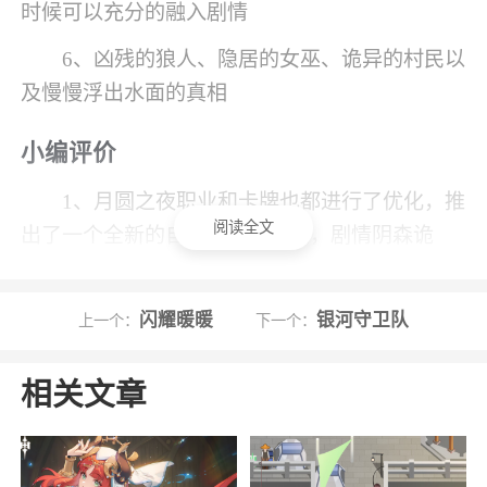
时候可以充分的融入剧情
6、凶残的狼人、隐居的女巫、诡异的村民以
及慢慢浮出水面的真相
小编评价
1、月圆之夜职业和卡牌也都进行了优化，推
阅读全文
出了一个全新的自定义卡牌模式，剧情阴森诡
异，整部游戏充满了神秘色彩，有着各种职业、
上百张卡牌任你精美的游戏画面和独特的背景音
闪耀暖暖
银河守卫队
上一个：
下一个：
乐，包括游戏玩法再度升级，自定义战斗让玩家
无限发挥自己的能力，多个职业角色供玩家自由
相关文章
选择体验，是非常烧脑的一款游戏
2、魔法师有多种流派可以选择，2265玩家
可以把思路放在提高蓝量上，通过一回合打出多