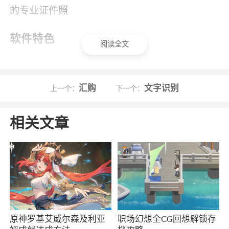
的专业证件照
软件特色
阅读全文
1、电子照直接保存至手机。纸质冲印照片可
邮寄到家
汇购
文字识别
上一个：
下一个：
2、全能最美证件照是一款专业的证件照制作
软件，软件规格尺寸齐全
相关文章
3、从各类资格证报名考试，图像信息采集，
再到各国签证照的制作......美颜证件照制作现已
支持600多种证件照需求场景的拍摄。支持自定
义规格，设置像素尺寸，文件大小，分辨率，任
意规格轻松获取
原神罗基艾威尔森及利亚
职场幻想全CG回想解锁存
4、通过人行辅助线拍摄为您能拍摄出合格的