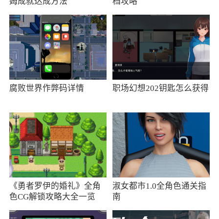
姆成就达成方法
档攻略
证件照
5、最美证件照能够根据不同证件照特点自动
裁切照片
6、优化人像识别算法，在保证证件照不失真
的情况下，对照片人像进行包括磨皮、美白、大
腐败世界作弊码详情
职场幻想202钥匙怎么获得
眼、瘦脸、美瞳以及嘴唇的自然美化
小编评价
1、全能最美证件照是一款非常专业的证件照
片制作软件，无论你想要那种规格的照片，这里
都可以满足你，从各种考试证件照，到工作证件
《勇者罗伊的婚礼》全角
淑女都市1.0全角色通关指
照，无论还是一寸，二寸，白底，蓝底都可以帮
色CG解锁攻略大全一览
南
你实现，还可以自定义拍照的规格和像素大小，