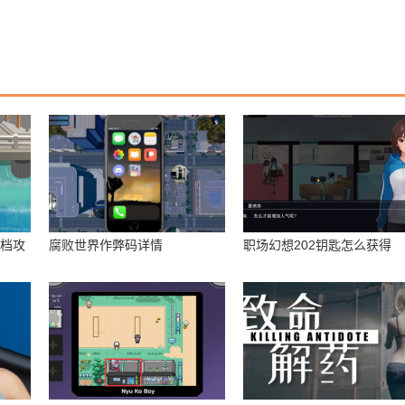
存档攻
腐败世界作弊码详情
职场幻想202钥匙怎么获得