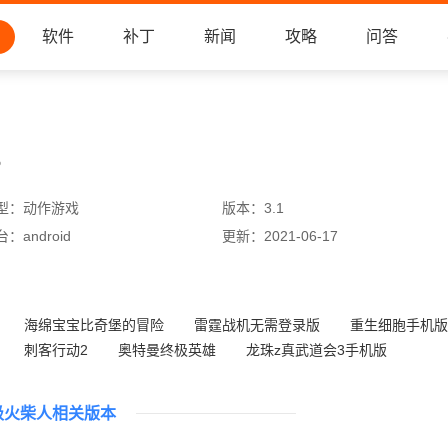
软件
补丁
新闻
攻略
问答
。
型：
动作游戏
版本：
3.1
台：
android
更新：
2021-06-17
海绵宝宝比奇堡的冒险
雷霆战机无需登录版
重生细胞手机版
刺客行动2
奥特曼终极英雄
龙珠z真武道会3手机版
雪人兄弟v3.8.4版
火影忍者疾风传九游版
级火柴人相关版本