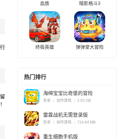
血族
暗影格斗3
终极英雄
弹弹堂大冒险
行
热门排行
海绵宝宝比奇堡的冒险
不留
安卓
动作游戏
2.55 GB
！
雷霆战机无需登录版
安卓
动作游戏
724.84 MB
重生细胞手机版