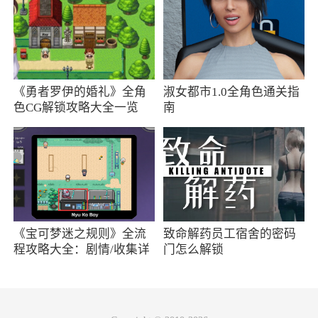
闲小游戏，非常适合玩小游戏的用户们来体验哦
3、抖音拥有更加快速极速的操作页面整个画
面都经过全方面的优化精简，给每个用户带来更
《勇者罗伊的婚礼》全角
淑女都市1.0全角色通关指
好的体验，在软件播放的页面中你可以进行全屏
色CG解锁攻略大全一览
南
观看，而在右侧拥有点赞、评论、转发等选项，
只有当你点开评论后才能看到其中的内容不会出
现评论挡视频的情况
4、抖音一个集娱乐、游戏于一体的社交媒体
平台，在这里，任何人都可以成为创作者，无需
《宝可梦迷之规则》全流
致命解药员工宿舍的密码
做人设包装，展示真实的自我就好，你的想法就
程攻略大全：剧情/收集详
门怎么解锁
是这么奇特！你可以随时使用它来制作和分享业
情
余舞蹈视频、精心制作肥皂剧等内容，而且，所
谓创作者的定义正在被拓宽，你也将在平台看到