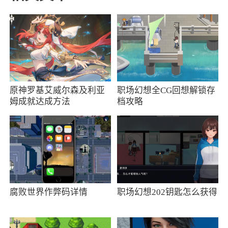
特效和滤镜，帮你变身大片哦
4、人人上热门，不拼颜值拼创意！上亿次曝
光，下一个网红就是你
小编评价
原神罗基艾威尔森及利亚
职场幻想全CG回想解锁存
1、抖音是一款手机抖音短视频软件，APP保
姆成就达成方法
档攻略
留抖音视频所有功能，提供短视频直播、美女短
视频直播等功能，界面清爽，玩法丰富，赶快嗨
起来吧
2、抖音app是一款最近由抖音平台向大家推
出的云游戏服务软件，每个用户可以在关注短视
腐败世界作弊码详情
职场幻想202钥匙怎么获得
频界面的时候，直接进入到里面体验到游戏互
动，出现的界面点击进入了就可以开始游戏体验
啦，非常的简单，能在这里体验到各种类型的休