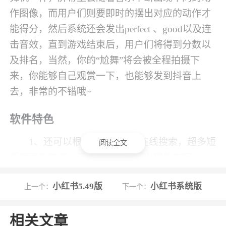
作图像，而用户们则要即时的摆出对应的动作才
能得分，然后系统还会发出perfect 、good以及连
击音效，直到游戏结束后，用户们将得到分数以
及排名，当然，你的“尬舞”将会被全程拍摄下
来，你能够自己观赏一下，也能够发到抖音上
去，非常的不错哦~
软件特色
1、还可以根据大家的需求在线搜索，超多短
阅读全文
视频更新快速，还能浏览自己感兴趣的内容
2、让您在观看视频的同时留言，及时分享更
小红书5.49版
小红书系统版
上一个：
下一个：
多感兴趣的视频，并对有趣的视频内容进行分类
3、内置最潮流的音乐、舞蹈秀等，更有很多
相关文章