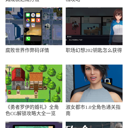
照片，这里还有最新更新的滤镜和贴纸，更有很
多高品质的材料免费。你可以在这里尝试完全不
同的风格，并根据自己的需要在线调整。如果你
喜欢拍照，不要错过这个APP哦
4、七彩相机是一款强大实用的拍照类app，
七彩相机软件中不仅能够一键识别人脸，同时七
腐败世界作弊码详情
职场幻想202钥匙怎么获得
彩相机还有海量的滤镜，可以让用户轻松拍摄出
最美的自己，同时操作简便，小白也能轻松使用
5、七彩相机是一款非常不错的拍摄美颜工
具，能拍摄出好看的照片，有多种拍照模式如暖
阳相机、质感相机、冷色相机，照亮你的美，软
件里还有最新的贴纸和各种类型的滤镜，丰富的
《勇者罗伊的婚礼》全角
淑女都市1.0全角色通关指
色CG解锁攻略大全一览
南
素材资源供你挑选，让你的照片更美观，更带感