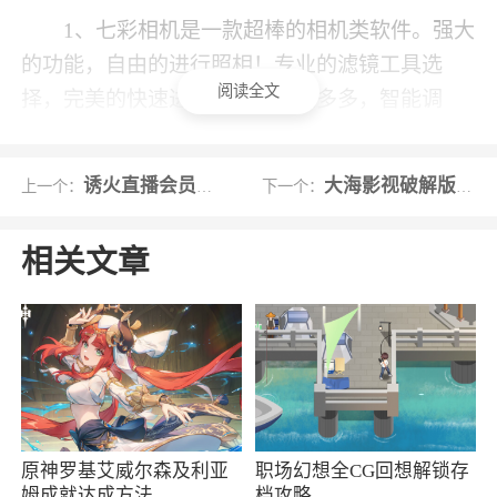
1、七彩相机是一款超棒的相机类软件。强大
的功能，自由的进行照相！专业的滤镜工具选
阅读全文
择，完美的快速进行美颜！功能多多，智能调
整，随时进行打造你喜欢的感觉，相当不错
2、对自己的自拍不满意，感觉不够好看？那
诱火直播会员破解版
大海影视破解版去广告
上一个：
下一个：
就试试《七彩相机》吧，为大家带来超多好看高
级的滤镜，可以随意使用选择，拍照也非常简
相关文章
单，智能润色修图，不用担心后期修图的问题
哦，各种风格的妆容和贴纸也免费提供，还有各
种拍照指南教大家如何摆出网红姿势，帮助大家
打造个性魅力的大片照片，喜欢拍照的小伙伴赶
快下载使用吧
3、七彩相机，软件可以帮助您拍摄出美丽的
原神罗基艾威尔森及利亚
职场幻想全CG回想解锁存
姆成就达成方法
档攻略