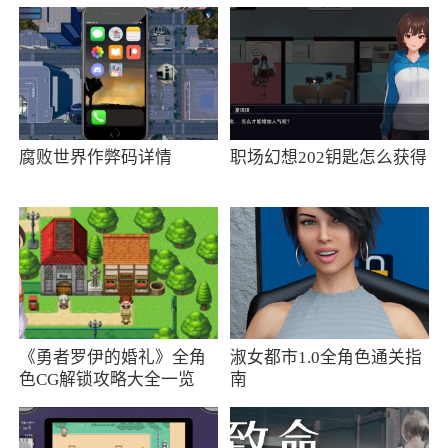
子，支持二手交易，一起收藏分享，下载千岛app
试一试吧
3、千岛是一款海量潮玩内容的平台，不仅提
供盲盒、扭蛋、cosplay等内容，同时还能自由的
腐败世界作弊码详情
职场幻想202钥匙怎么获得
交流探讨自己的爱好.结交各种志同道合的朋友，
享受更加趣味的生活.感兴趣的朋友欢迎来下载
4、千岛app是一款手办潮玩交易平台，千岛
app里汇聚了诸多模型、潮玩、手办、雕塑等，千
岛app支持线上鉴定、交易，正品保证
更新日志
《勇者罗伊的婚礼》全角
淑女都市1.0全角色通关指
色CG解锁攻略大全一览
南
- 潮玩族闪购寄存柜，开放老款的拆袋盲盒
寄售啦