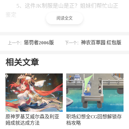
5、这件JK制服是山是正？姐妹们帮忙山正
鉴定
阅读全文
小编评价
惩罚者2006版
神农百草园 红包版
1、千岛，潮玩族。《千岛》是一款专门为潮
上一个：
下一个：
流爱好者们打造的社区交易的平台，在千岛软件
相关文章
内，汇聚了超多的潮流爱好者们。你可以在这
里，结识到超多的与你相同的爱好者，认识到更
多的爱好者。软件内拥有着超多的兴趣社区，盲
盒、JK、AJ、潮流服饰等等各种潮流单品等你来
交流
2、千岛app专注于潮流玩具，盲盒手办，更
原神罗基艾威尔森及利亚
职场幻想全CG回想解锁存
有cosplay，jk制服等等爱好者社区，专注于年轻
姆成就达成方法
档攻略
人喜爱的文化，给你一个热闹好玩的同龄人圈