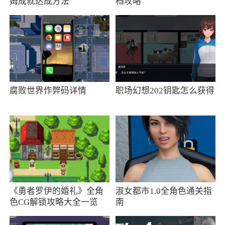
姆成就达成方法
档攻略
驾险等保险为您保驾护航
3、可提供长途汽车客运站地址、长途汽车客
运站联系电话、客运站周边公交路线等信息查询
服务
4、专业驾驶员遍及中国多个城市，可上下
腐败世界作弊码详情
职场幻想202钥匙怎么获得
车，以全面保护旅行服务，无忧旅行，让旅途更
轻松
5、距离近：5公里内优先选择就近司机为您
提供服务，代驾离您只有一步之遥
6、安全：司机平均驾龄8年以上，严格的入
《勇者罗伊的婚礼》全角
淑女都市1.0全角色通关指
职制度，注重对司机的实际驾驶技术考核
色CG解锁攻略大全一览
南
7、出行365已经成功实现吉林、黑龙江、内