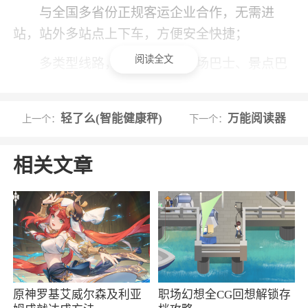
与全国多省份正规客运企业合作，无需进
站，站外多站点上下车，方便安全快捷；
阅读全文
多类型线路，校园巴士、机场巴士、景点巴
士，满足不同乘客出行需求！
景区门票
轻了么(智能健康秤)
万能阅读器
上一个：
下一个：
专业的景区门票预定，提供超实惠的门票预
相关文章
订服务，自动推荐热门景点，让您尽情畅游在各
地美景中流连忘返
软件特色
1、操作简易APP轻松预约，扫码一秒解锁，
关锁自动计费
原神罗基艾威尔森及利亚
职场幻想全CG回想解锁存
2、有保障：365出行设有200万意外险、代