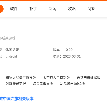
软件
补丁
新闻
攻略
问答
养成类游戏
型：
休闲益智
版本：
1.0.20
台：
android
更新：
2023-03-31
植物大战僵尸诡异版
太空狼人杀特别版
蔷薇与椿破解版
闪耀暖暖美服
淘金者俄文版
甜瓜游乐场9.2版
小忍计划预约版
锁匠游戏无广告版
蛙中国之旅相关版本