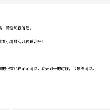
晨、黄昏和夜晚噢。
看看小青蛙有几种睡姿吧！
前的积雪也在渐渐消退，春天到来的时候，会最终消退。