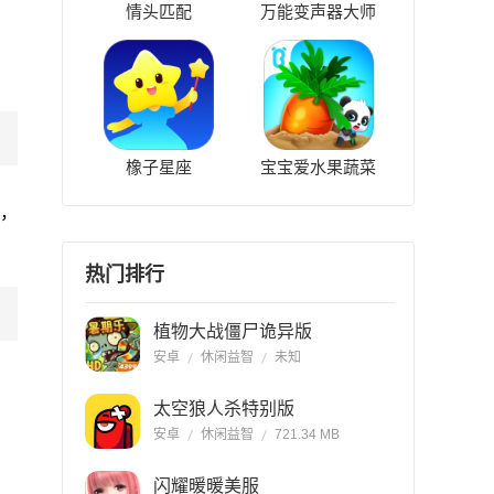
情头匹配
万能变声器大师
橡子星座
宝宝爱水果蔬菜
啦，
热门排行
植物大战僵尸诡异版
安卓
休闲益智
未知
太空狼人杀特别版
安卓
休闲益智
721.34 MB
闪耀暖暖美服