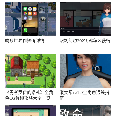
可以查看亲有没有当好孩子，每天都按时起
床~
满足日常生活一天24小时所需的贴心闹钟
起床后的第一时间就能看到天气、新闻、人
腐败世界作弊码详情
职场幻想202钥匙怎么获得
气话题等实时信息
软件特色
1、不管你在通话中或在使用其他应用，闹钟
都会响起来
《勇者罗伊的婚礼》全角
淑女都市1.0全角色通关指
2、振动闹钟、铃声闹钟等按情景设置响铃方
色CG解锁攻略大全一览
南
式
3、咯咯嗒、黑猫、面包、懒鱼等不同角色有