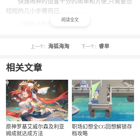
快速闹钟的设置十分的简单和方便,只需要您
短短的几小步骤而已.
阅读全文
4.闹钟记录功能
您可以查看您自己的起床习惯和藉此改善自
海狐海淘
睿单
上一个：
下一个：
己的起床习惯.
5.备忘录功能
相关文章
AlarmMon不单单是闹钟而已,您可以在任何
时间用AlarmMon来做备忘录和提醒自己.
软件功能
每天早晨都可以使用不同的闹钟起床
原神罗基艾威尔森及利亚
职场幻想全CG回想解锁存
不再是单纯的闹钟，可以同时获取各种奖励
姆成就达成方法
档攻略
的积分机制和幸运老虎机