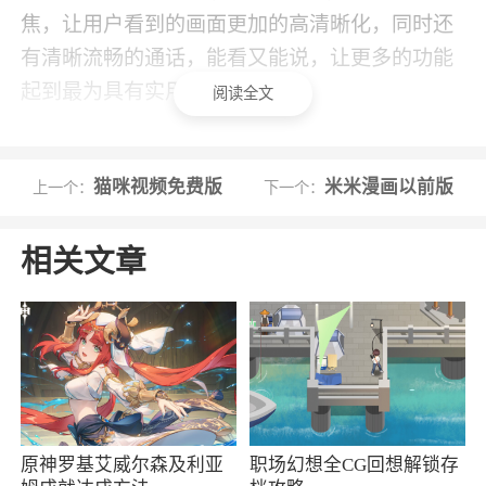
焦，让用户看到的画面更加的高清晰化，同时还
有清晰流畅的通话，能看又能说，让更多的功能
起到最为具有实用化的风格
阅读全文
3、幸福：新型智能家居，随时随地与家人在
一起
猫咪视频免费版
米米漫画以前版
上一个：
下一个：
更新日志
相关文章
多项细节优化，体验更加流畅
更新日志
多项细节优化，体验更加流畅
更新日志
原神罗基艾威尔森及利亚
职场幻想全CG回想解锁存