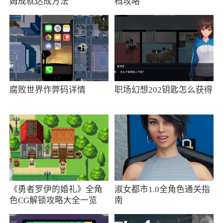
姆成就达成方法
档攻略
多项细节优化，体验更加流畅
更新日志
修复了一些BUG。
更新日志
腐败世界作弊码详情
职场幻想202钥匙怎么获得
多项细节优化，体验更加流畅
更新日志
更稳定、更优质，邀您一起体验。
更新日志
《勇者罗伊的婚礼》全角
淑女都市1.0全角色通关指
色CG解锁攻略大全一览
南
多项细节优化，体验更加流畅