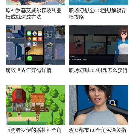
小编评价
原神罗基艾威尔森及利亚
职场幻想全CG回想解锁存
1、《先锋影音》是一款万能的多媒体播放
姆成就达成方法
档攻略
器，《先锋影音》拥有强大的多媒体播放引擎及
搜索引擎，其强大的链接及支持多种流媒体、直
播、点播协议更是强大无比。问影音播放器哪家
强，还是《先锋影音》来找片
2、先锋影音是一款拥有强大功能的多媒体播
腐败世界作弊码详情
职场幻想202钥匙怎么获得
放类软件，这里拥有最火最新的视频资源支持一
站观看一个软件解决你所有的需求，软件拥有一
个很庞大的推荐系统，在这里看到你喜欢的视频
以后你除了收藏外还能选择稍后再看进行短暂标
记
3、先锋影音5.5版提供多音轨、多字幕的功
《勇者罗伊的婚礼》全角
淑女都市1.0全角色通关指