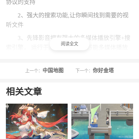
协议的支持
2、强大的搜索功能,让你瞬间找到需要的视
听文件
3、先锋影音拥有强大的多媒体播放引擎+搜
阅读全文
索引擎， 运行于Android系统的万能多媒体播放
器。 万能播放
4、具有超强的多格式支持和解码能力，全面
中国地图
你好金塔
上一个：
下一个：
支持目前流行的所有影音格式 . 超强的解码功能
硬件加速模式,普通模式,流畅模式自由切换.支持
相关文章
最新的ARM CPU
5、根据网络情况，轻松切换清晰度，爽翻了
6、离线缓存，在线看、下载看、保存稍后看